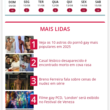
SEG
TER
QUA
QUI
SEX
SAB
DOM
10/08
11/08
12/08
13/08
14/08
15/08
09/08
2
3
6
5
11
14
18
MAIS LIDAS
1
Veja os 10 astros do pornô gay mais
populares em 2025
2
Casal lésbico desaparecido é
encontrado morto em cova rasa
3
Breno Ferreira fala sobre cenas de
nudez em série
4
Filme gay PCD, 'London' será exibido
no Festival de Veneza