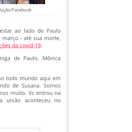
odução/Facebook
estar ao lado de Paulo
 março - até sua morte,
ções da covid-19
.
miga de Paulo, Mônica
amo todo mundo aqui em
undo de Susana. Somos
mos muito. Vc entrou na
sa união aconteceu no