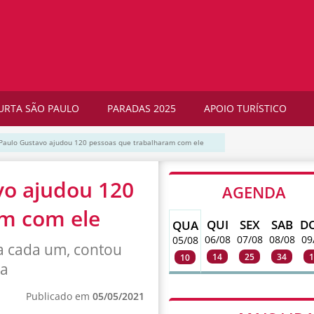
URTA SÃO PAULO
PARADAS 2025
APOIO TURÍSTICO
Paulo Gustavo ajudou 120 pessoas que trabalharam com ele
vo ajudou 120
AGENDA
am com ele
QUI
SEX
SAB
D
QUA
06/08
07/08
08/08
09
05/08
ra cada um, contou
14
25
34
1
10
ia
Publicado em
05/05/2021