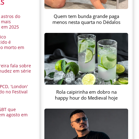
AS
Quem tem bunda grande paga
 astros do
 mais
menos nesta quarta no Dédalos
s em 2025
ico
ido é
do morto em
eira fala sobre
nudez em série
 PCD, 'London'
Rola caipirinha em dobro na
do no Festival
a
happy hour do Medieval hoje
GBT que
em agosto em