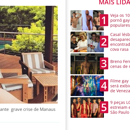
MAIS LID
Veja os 10
1
pornô gay
populare
Casal lésb
2
desaparec
encontra
cova rasa
3
Breno Ferr
cenas de 
Filme gay
4
será exibi
de Venez
9 peças L
5
estreiam 
rante grave crise de Manaus
São Paulo