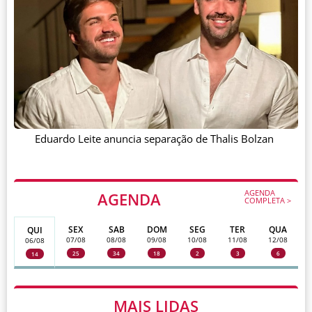
Eduardo Leite anuncia separação de Thalis Bolzan
AGENDA
AGENDA
COMPLETA >
SEX
SAB
DOM
SEG
TER
QUA
QUI
07/08
08/08
09/08
10/08
11/08
12/08
06/08
25
34
18
2
3
6
14
MAIS LIDAS