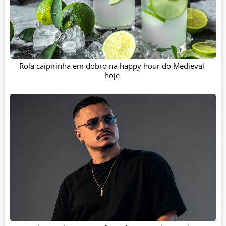
Rola caipirinha em dobro na happy hour do Medieval
hoje