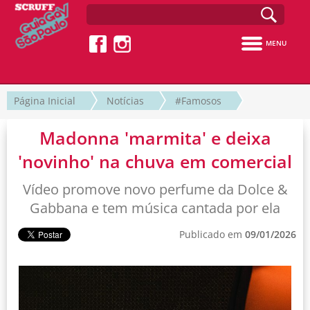
MENU
Página Inicial
Notícias
#Famosos
Madonna 'marmita' e deixa
'novinho' na chuva em comercial
Vídeo promove novo perfume da Dolce &
Gabbana e tem música cantada por ela
Publicado em
09/01/2026