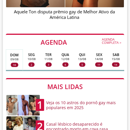
Aquele Ton disputa prêmio gay de Melhor Ativo da
América Latina
AGENDA
AGENDA
COMPLETA >
SEG
TER
QUA
QUI
SEX
SAB
DOM
10/08
11/08
12/08
13/08
14/08
15/08
09/08
2
3
6
5
11
14
18
MAIS LIDAS
1
Veja os 10 astros do pornô gay mais
populares em 2025
2
Casal lésbico desaparecido é
encontrado morto em cova rasa