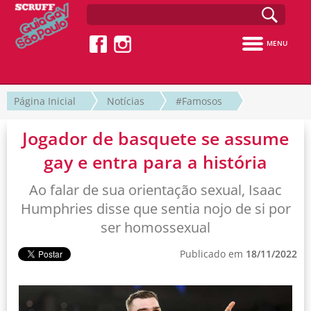
MENU
Página Inicial
Notícias
#Famosos
Jogador de basquete se assume
gay e entra para a história
Ao falar de sua orientação sexual, Isaac
Humphries disse que sentia nojo de si por
ser homossexual
Publicado em
18/11/2022