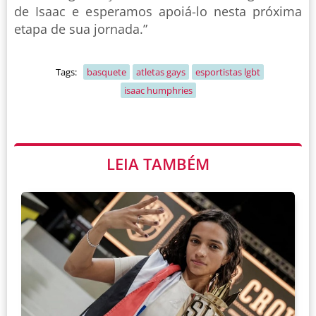
de Isaac e esperamos apoiá-lo nesta próxima
etapa de sua jornada.”
Tags:
basquete
atletas gays
esportistas lgbt
isaac humphries
LEIA TAMBÉM