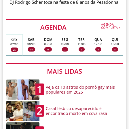
DJ Rodrigo Scher toca na festa de 8 anos da Pesadonna
AGENDA
AGENDA
COMPLETA >
SAB
DOM
SEG
TER
QUA
QUI
SEX
08/08
09/08
10/08
11/08
12/08
13/08
07/08
34
18
2
3
6
5
25
MAIS LIDAS
1
Veja os 10 astros do pornô gay mais
populares em 2025
2
Casal lésbico desaparecido é
encontrado morto em cova rasa