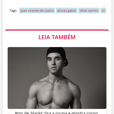
Tags:
joao vicente de castro
atores gatos
silvio santos
tv
LEIA TAMBÉM
Ator de 'Hacks' tira a roupa e mostra corpo