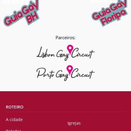
Parceiros:
ROTEIRO
A cidade
Igrejas