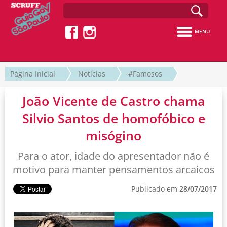
MENU
Página Inicial
Notícias
#Famosos
João Vicente de Castro chama
Silvio Santos de homofóbico e
misógino
Para o ator, idade do apresentador não é
motivo para manter pensamentos arcaicos
Publicado em
28/07/2017