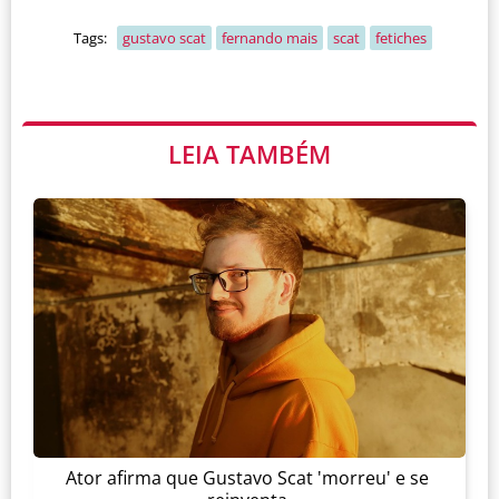
Tags:
gustavo scat
fernando mais
scat
fetiches
LEIA TAMBÉM
Ator afirma que Gustavo Scat 'morreu' e se