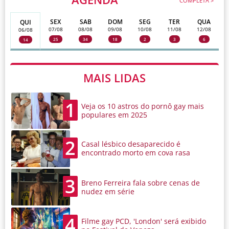
COMPLETA >
SEX
SAB
DOM
SEG
TER
QUA
QUI
07/08
08/08
09/08
10/08
11/08
12/08
06/08
25
34
18
2
3
6
14
MAIS LIDAS
1
Veja os 10 astros do pornô gay mais
populares em 2025
2
Casal lésbico desaparecido é
encontrado morto em cova rasa
3
Breno Ferreira fala sobre cenas de
nudez em série
4
Filme gay PCD, 'London' será exibido