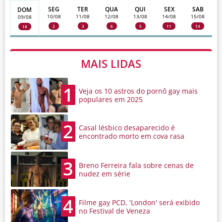
SEG
TER
QUA
QUI
SEX
SAB
DOM
10/08
11/08
12/08
13/08
14/08
15/08
09/08
2
3
6
5
11
14
18
MAIS LIDAS
1
Veja os 10 astros do pornô gay mais
populares em 2025
2
Casal lésbico desaparecido é
encontrado morto em cova rasa
3
Breno Ferreira fala sobre cenas de
nudez em série
4
Filme gay PCD, 'London' será exibido
no Festival de Veneza