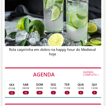
Rola caipirinha em dobro na happy hour do Medieval
hoje
AGENDA
AGENDA
COMPLETA >
SAB
DOM
SEG
TER
QUA
QUI
SEX
08/08
09/08
10/08
11/08
12/08
13/08
07/08
34
18
2
3
6
5
25