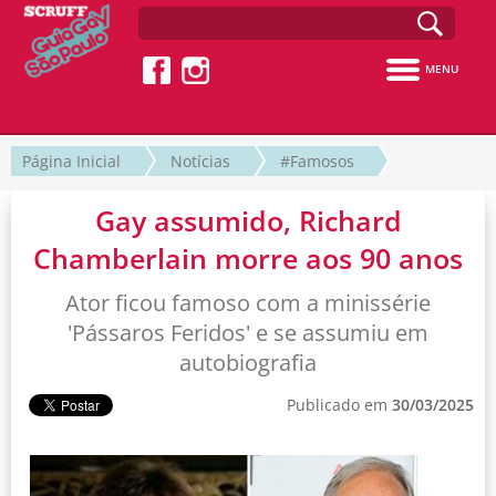
MENU
Página Inicial
Notícias
#Famosos
Gay assumido, Richard
Chamberlain morre aos 90 anos
Ator ficou famoso com a minissérie
'Pássaros Feridos' e se assumiu em
autobiografia
Publicado em
30/03/2025