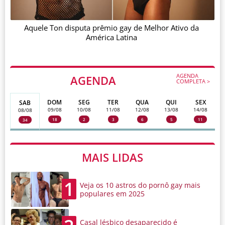
Aquele Ton disputa prêmio gay de Melhor Ativo da
América Latina
AGENDA
AGENDA
COMPLETA >
DOM
SEG
TER
QUA
QUI
SEX
SAB
09/08
10/08
11/08
12/08
13/08
14/08
08/08
18
2
3
6
5
11
34
MAIS LIDAS
1
Veja os 10 astros do pornô gay mais
populares em 2025
Casal lésbico desaparecido é