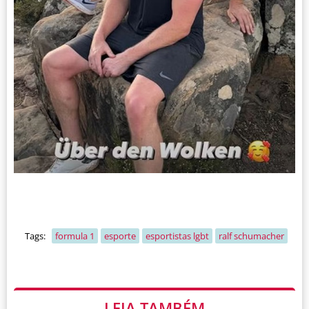
Tags:
formula 1
esporte
esportistas lgbt
ralf schumacher
LEIA TAMBÉM