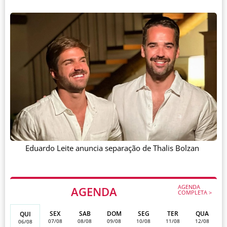
Eduardo Leite anuncia separação de Thalis Bolzan
AGENDA
AGENDA
COMPLETA >
SEX
SAB
DOM
SEG
TER
QUA
QUI
07/08
08/08
09/08
10/08
11/08
12/08
06/08