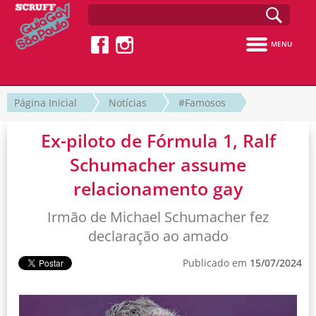
MENU
Página Inicial
Notícias
#Famosos
Ex-piloto de Fórmula 1, Ralf
Schumacher assume
relacionamento gay
Irmão de Michael Schumacher fez
declaração ao amado
Publicado em
15/07/2024