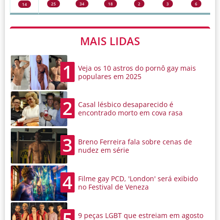
25
34
18
2
3
6
14
MAIS LIDAS
1
Veja os 10 astros do pornô gay mais
populares em 2025
2
Casal lésbico desaparecido é
encontrado morto em cova rasa
3
Breno Ferreira fala sobre cenas de
nudez em série
4
Filme gay PCD, 'London' será exibido
no Festival de Veneza
5
9 peças LGBT que estreiam em agosto