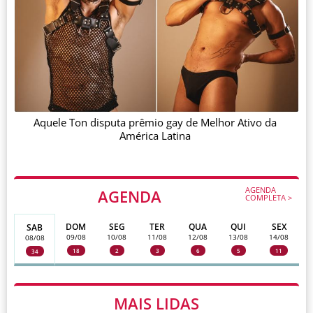
Aquele Ton disputa prêmio gay de Melhor Ativo da
América Latina
AGENDA
AGENDA
COMPLETA >
DOM
SEG
TER
QUA
QUI
SEX
SAB
09/08
10/08
11/08
12/08
13/08
14/08
08/08
18
2
3
6
5
11
34
MAIS LIDAS