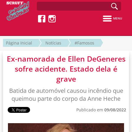
MENU
Página Inicial
Notícias
#Famosos
Ex-namorada de Ellen DeGeneres
sofre acidente. Estado dela é
grave
Batida de automóvel causou incêndio que
queimou parte do corpo da Anne Heche
Publicado em
09/08/2022