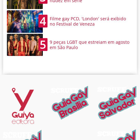
nudez em série
4
Filme gay PCD, 'London' será exibido
no Festival de Veneza
5
9 peças LGBT que estreiam em agosto
em São Paulo