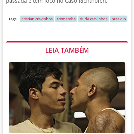
passada e tem foco no Caso Richthofen.
Tags:
cristian cravinhos
tremembe
duda cravinhos
presidio
LEIA TAMBÉM