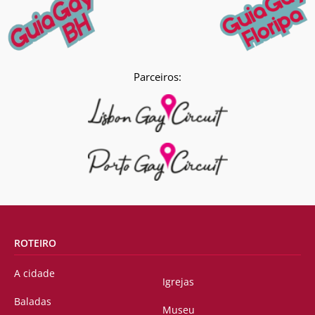
Parceiros:
ROTEIRO
A cidade
Igrejas
Baladas
Museu