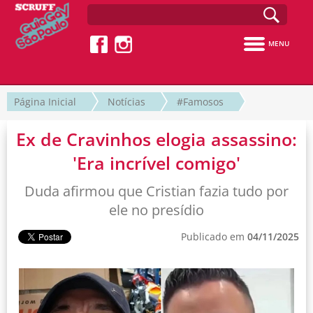
MENU
Página Inicial
Notícias
#Famosos
Ex de Cravinhos elogia assassino:
'Era incrível comigo'
Duda afirmou que Cristian fazia tudo por
ele no presídio
Publicado em
04/11/2025