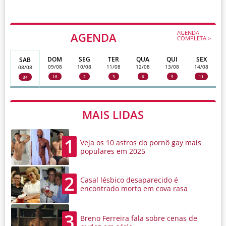
AGENDA
AGENDA
COMPLETA >
DOM
SEG
TER
QUA
QUI
SEX
SAB
09/08
10/08
11/08
12/08
13/08
14/08
08/08
18
2
3
6
5
11
34
MAIS LIDAS
1
Veja os 10 astros do pornô gay mais
populares em 2025
2
Casal lésbico desaparecido é
encontrado morto em cova rasa
3
Breno Ferreira fala sobre cenas de