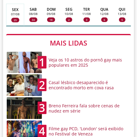
SAB
DOM
SEG
TER
QUA
QUI
SEX
08/08
09/08
10/08
11/08
12/08
13/08
07/08
34
18
2
3
6
5
25
MAIS LIDAS
1
Veja os 10 astros do pornô gay mais
populares em 2025
2
Casal lésbico desaparecido é
encontrado morto em cova rasa
3
Breno Ferreira fala sobre cenas de
nudez em série
4
Filme gay PCD, 'London' será exibido
no Festival de Veneza