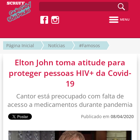
MENU
Página Inicial
Notícias
#Famosos
Elton John toma atitude para
proteger pessoas HIV+ da Covid-
19
Cantor está preocupado com falta de
acesso a medicamentos durante pandemia
Publicado em
08/04/2020