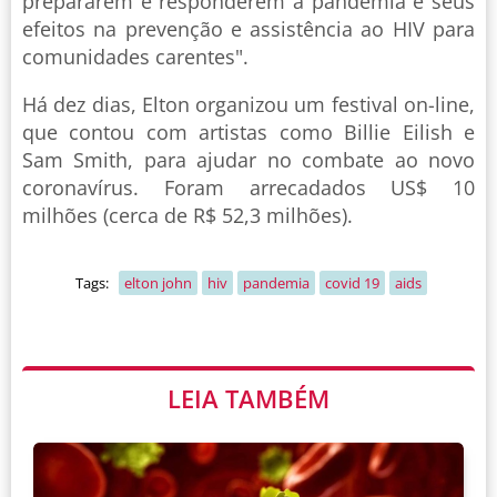
prepararem e responderem à pandemia e seus
efeitos na prevenção e assistência ao HIV para
comunidades carentes".
Há dez dias, Elton organizou um festival on-line,
que contou com artistas como Billie Eilish e
Sam Smith, para ajudar no combate ao novo
coronavírus. Foram arrecadados US$ 10
milhões (cerca de R$ 52,3 milhões).
Tags:
elton john
hiv
pandemia
covid 19
aids
LEIA TAMBÉM