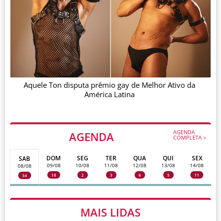
Aquele Ton disputa prêmio gay de Melhor Ativo da
América Latina
AGENDA
AGENDA
COMPLETA >
DOM
SEG
TER
QUA
QUI
SEX
SAB
09/08
10/08
11/08
12/08
13/08
14/08
08/08
18
2
3
6
5
11
34
MAIS LIDAS