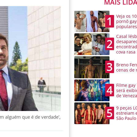
MAIS LID
Veja os 10
1
pornô gay
populare
Casal lésb
2
desaparec
encontra
cova rasa
3
Breno Ferr
cenas de 
Filme gay
4
será exibi
de Venez
9 peças L
5
estreiam 
m alguém que é de verdade',
São Paulo