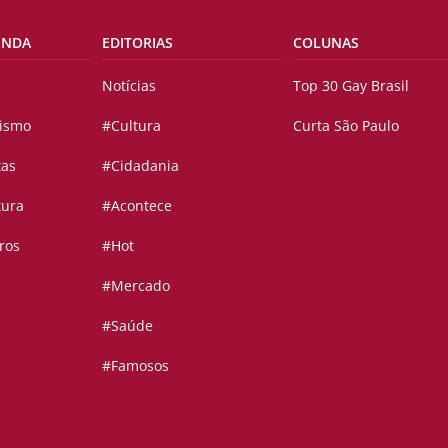
ENDA
EDITORIAS
COLUNAS
Notícias
Top 30 Gay Brasil
vismo
#Cultura
Curta São Paulo
tas
#Cidadania
tura
#Acontece
ros
#Hot
#Mercado
#Saúde
#Famosos