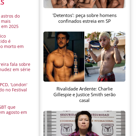
AS
'Detentos': peça sobre homens
 astros do
confinados estreia em SP
 mais
s em 2025
ico
ido é
do morto em
eira fala sobre
nudez em série
 PCD, 'London'
Rivalidade Ardente: Charlie
do no Festival
Gillespie e Justice Smith serão
a
casal
GBT que
em agosto em