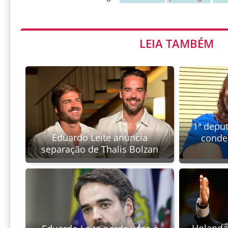
LEIA TAMBÉM
1ª depu
Eduardo Leite anuncia
conde
separação de Thalis Bolzan
Holanda 