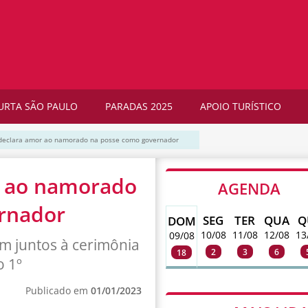
URTA SÃO PAULO
PARADAS 2025
APOIO TURÍSTICO
 declara amor ao namorado na posse como governador
r ao namorado
AGENDA
rnador
SEG
TER
QUA
Q
DOM
10/08
11/08
12/08
13
09/08
m juntos à cerimônia
2
3
6
18
o 1º
Publicado em
01/01/2023