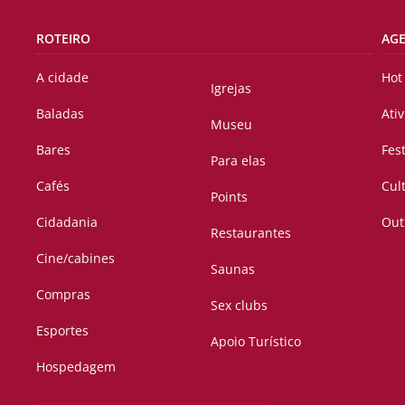
ROTEIRO
AG
A cidade
Hot
Igrejas
Baladas
Ati
Museu
Bares
Fes
Para elas
Cafés
Cul
Points
Cidadania
Out
Restaurantes
Cine/cabines
Saunas
Compras
Sex clubs
Esportes
Apoio Turístico
Hospedagem