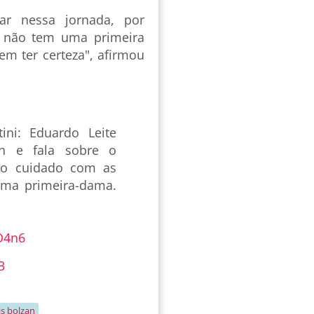
ar nessa jornada, por
l não tem uma primeira
m ter certeza", afirmou
ini: Eduardo Leite
an e fala sobre o
o cuidado com as
uma primeira-dama.
IO4n6
3
is bolzan