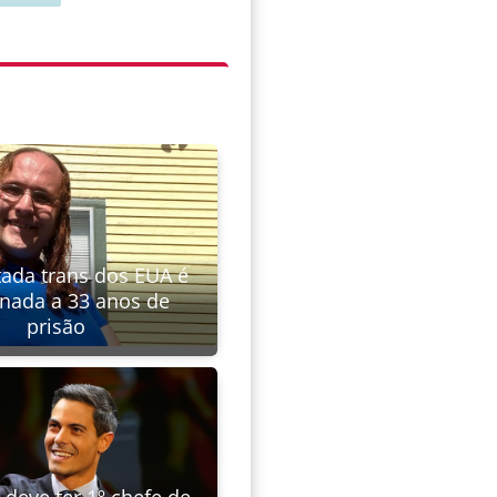
tada trans dos EUA é
nada a 33 anos de
prisão
deve ter 1º chefe de