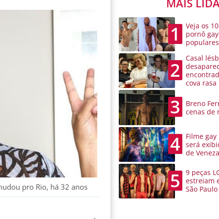
MAIS LID
Veja os 10
1
pornô gay
populare
Casal lésb
2
desaparec
encontra
cova rasa
3
Breno Ferr
cenas de 
Filme gay
4
será exibi
de Venez
9 peças L
5
estreiam 
udou pro Rio, há 32 anos
São Paulo