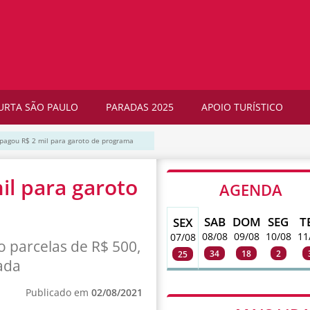
URTA SÃO PAULO
PARADAS 2025
APOIO TURÍSTICO
á pagou R$ 2 mil para garoto de programa
il para garoto
AGENDA
SAB
DOM
SEG
T
SEX
08/08
09/08
10/08
11
07/08
o parcelas de R$ 500,
34
18
2
25
ada
Publicado em
02/08/2021