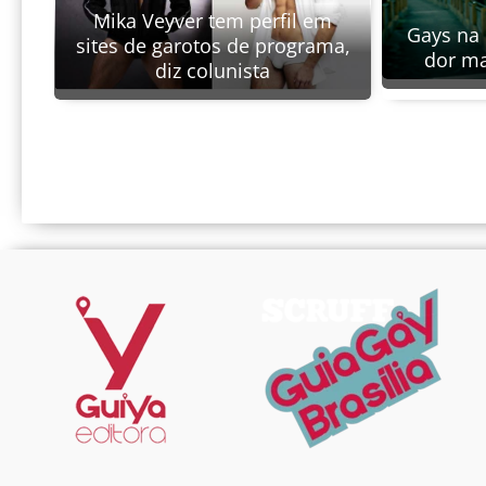
Mika Veyver tem perfil em
Gays na 
sites de garotos de programa,
dor m
diz colunista