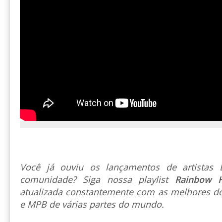
Você já ouviu os lançamentos de artista
comunidade? Siga nossa playlist
Rainbow 
atualizada constantemente com as melhores do
e MPB de várias partes do mundo.