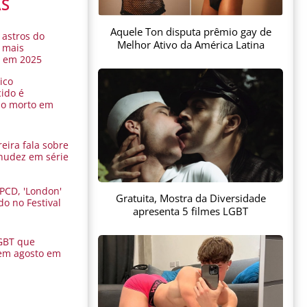
AS
Aquele Ton disputa prêmio gay de
 astros do
Melhor Ativo da América Latina
 mais
s em 2025
ico
ido é
do morto em
eira fala sobre
nudez em série
 PCD, 'London'
Gratuita, Mostra da Diversidade
do no Festival
apresenta 5 filmes LGBT
a
GBT que
em agosto em