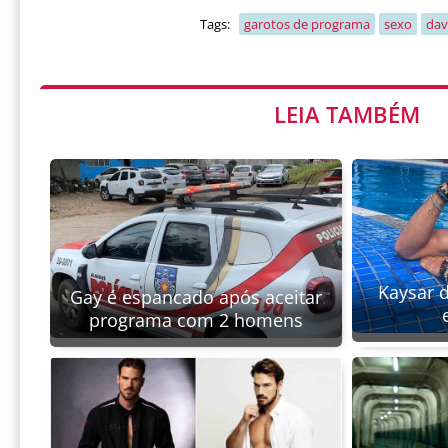
Tags:
garotos de programa
sexo
dav
LEIA TAMBÉM
Kaysar d
Gay é espancado após aceitar
programa com 2 homens