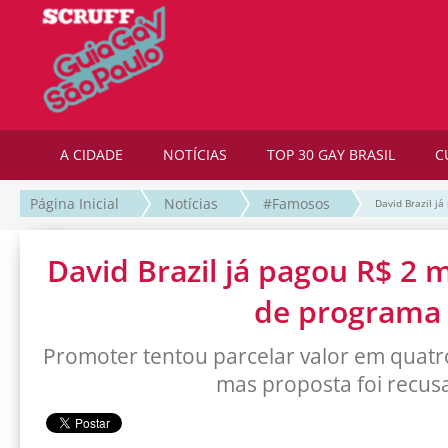
A CIDADE
NOTÍCIAS
TOP 30 GAY BRASIL
C
Página Inicial
Notícias
#Famosos
David Brazil j
David Brazil já pagou R$ 2 m
de programa
Promoter tentou parcelar valor em quatr
mas proposta foi recus