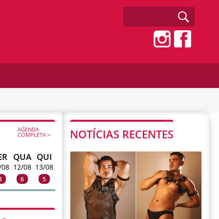
AGENDA
NOTÍCIAS RECENTES
COMPLETA >
ER
QUA
QUI
/08
12/08
13/08
3
6
5