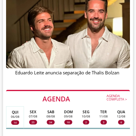
Eduardo Leite anuncia separação de Thalis Bolzan
AGENDA
AGENDA
COMPLETA >
SEX
SAB
DOM
SEG
TER
QUA
QUI
07/08
08/08
09/08
10/08
11/08
12/08
06/08
25
34
18
2
3
6
14