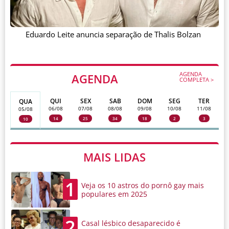
Eduardo Leite anuncia separação de Thalis Bolzan
AGENDA
AGENDA
COMPLETA >
QUI
SEX
SAB
DOM
SEG
TER
QUA
06/08
07/08
08/08
09/08
10/08
11/08
05/08
14
25
34
18
2
3
10
MAIS LIDAS
1
Veja os 10 astros do pornô gay mais
populares em 2025
2
Casal lésbico desaparecido é