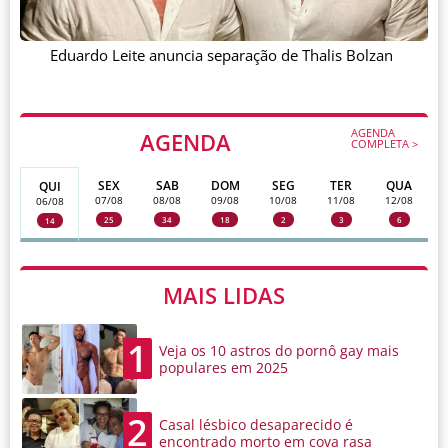
Eduardo Leite anuncia separação de Thalis Bolzan
AGENDA
AGENDA
COMPLETA >
SEX
SAB
DOM
SEG
TER
QUA
QUI
07/08
08/08
09/08
10/08
11/08
12/08
06/08
25
34
18
2
3
6
14
MAIS LIDAS
1
Veja os 10 astros do pornô gay mais
populares em 2025
2
Casal lésbico desaparecido é
encontrado morto em cova rasa