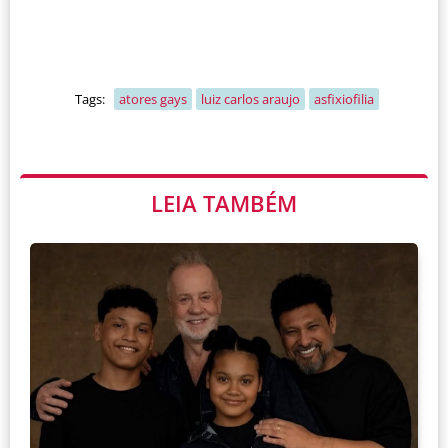
Tags:
atores gays
luiz carlos araujo
asfixiofilia
LEIA TAMBÉM