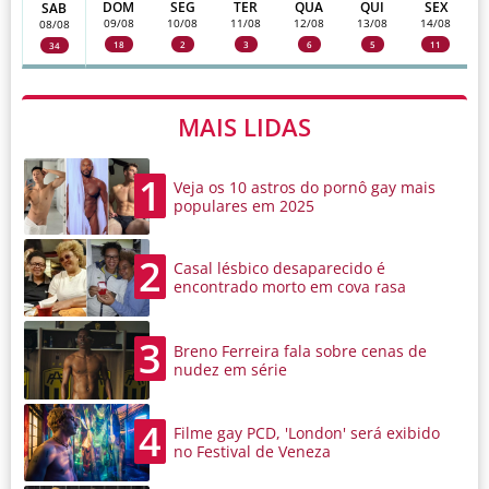
DOM
SEG
TER
QUA
QUI
SEX
SAB
09/08
10/08
11/08
12/08
13/08
14/08
08/08
18
2
3
6
5
11
34
MAIS LIDAS
1
Veja os 10 astros do pornô gay mais
populares em 2025
2
Casal lésbico desaparecido é
encontrado morto em cova rasa
3
Breno Ferreira fala sobre cenas de
nudez em série
4
Filme gay PCD, 'London' será exibido
no Festival de Veneza