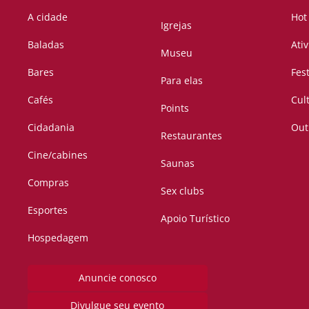
A cidade
Hot
Igrejas
Baladas
Ati
Museu
Bares
Fes
Para elas
Cafés
Cul
Points
Cidadania
Out
Restaurantes
Cine/cabines
Saunas
Compras
Sex clubs
Esportes
Apoio Turístico
Hospedagem
Anuncie conosco
Divulgue seu evento