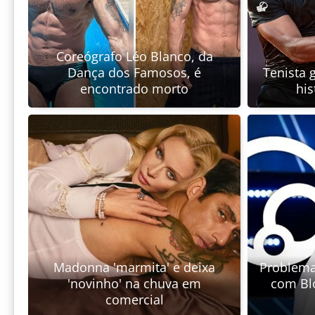
Coreógrafo Léo Blanco, da
Dança dos Famosos, é
Tenista 
encontrado morto
hi
Madonna 'marmita' e deixa
Problema
'novinho' na chuva em
com Bl
comercial