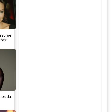
 assume
lher
anos da