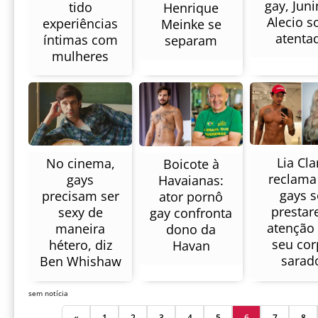
gay, Jun
tido
Henrique
Alecio s
experiências
Meinke se
atenta
íntimas com
separam
mulheres
Lia Cla
No cinema,
Boicote à
reclama
gays
Havaianas:
gays s
precisam ser
ator pornô
presta
sexy de
gay confronta
atenção
maneira
dono da
seu co
hétero, diz
Havan
sarad
Ben Whishaw
sem notícia
«
1
2
3
4
5
6
7
8