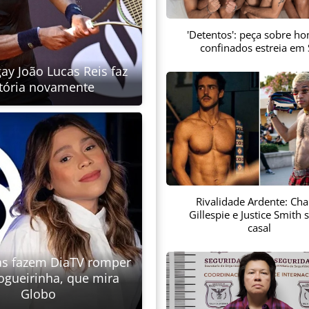
'Detentos': peça sobre h
confinados estreia em
gay João Lucas Reis faz
stória novamente
Rivalidade Ardente: Char
Gillespie e Justice Smith 
casal
s fazem DiaTV romper
ogueirinha, que mira
Globo