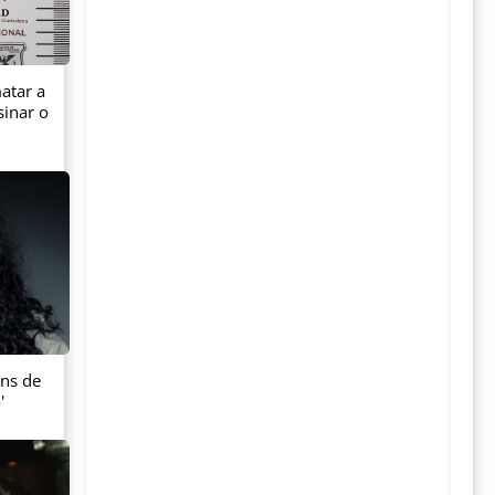
atar a
sinar o
ans de
'