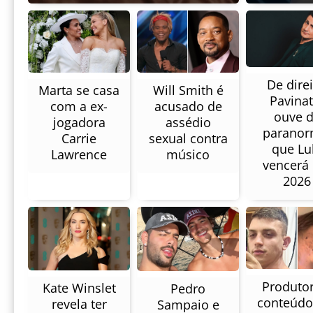
De direi
Will Smith é
Marta se casa
Pavinat
acusado de
com a ex-
ouve 
assédio
jogadora
paranor
sexual contra
Carrie
que Lu
músico
Lawrence
vencerá
2026
Produtor
Kate Winslet
Pedro
conteúdo
revela ter
Sampaio e