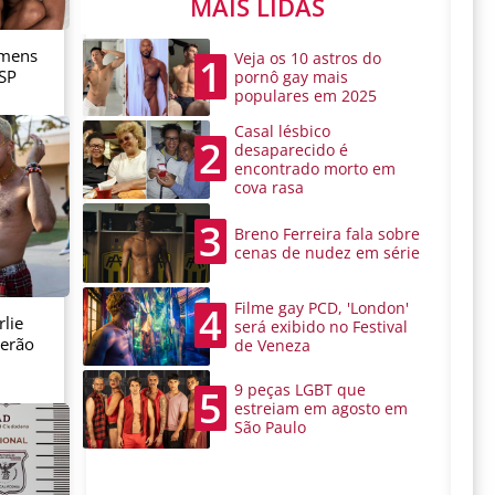
MAIS LIDAS
omens
Veja os 10 astros do
1
 SP
pornô gay mais
populares em 2025
Casal lésbico
2
desaparecido é
encontrado morto em
cova rasa
3
Breno Ferreira fala sobre
cenas de nudez em série
Filme gay PCD, 'London'
4
lie
será exibido no Festival
serão
de Veneza
9 peças LGBT que
5
estreiam em agosto em
São Paulo