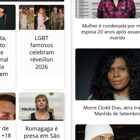
Mulher é condenada por m
esposa 20 anos após assas
ta,
LGBT
marido
to
famosos
de
celebram
mal
réveillon
la
2026
 em
Morre Clodd Dias, atriz tr
'Manhãs de Setembro
 de
Romagaga é
 +18
presa em São