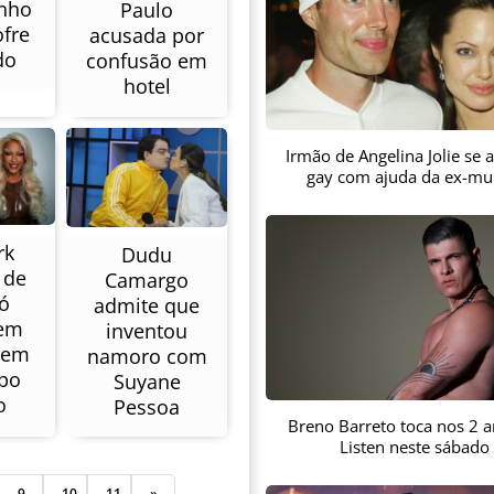
inho
Paulo
ofre
acusada por
do
confusão em
hotel
Irmão de Angelina Jolie se
gay com ajuda da ex-mu
rk
Dudu
 de
Camargo
ó
admite que
rem
inventou
 em
namoro com
rpo
Suyane
o
Pessoa
Breno Barreto toca nos 2 
Listen neste sábado
9
10
11
»