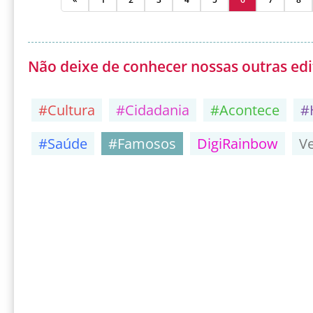
Não deixe de conhecer nossas outras edi
#Cultura
#Cidadania
#Acontece
#
#Saúde
#Famosos
DigiRainbow
V