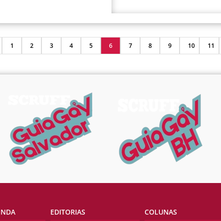
1
2
3
4
5
6
7
8
9
10
11
ENDA
EDITORIAS
COLUNAS