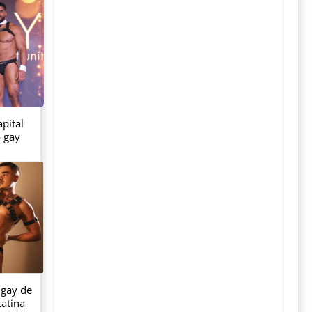
pital
o gay
 gay de
atina