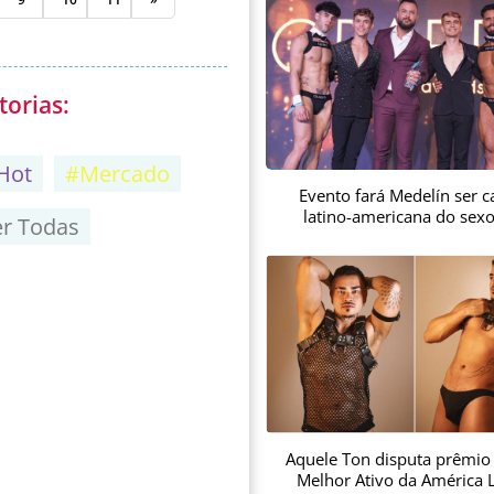
torias:
Hot
#Mercado
Evento fará Medelín ser ca
latino-americana do sex
er Todas
Aquele Ton disputa prêmio
Melhor Ativo da América L