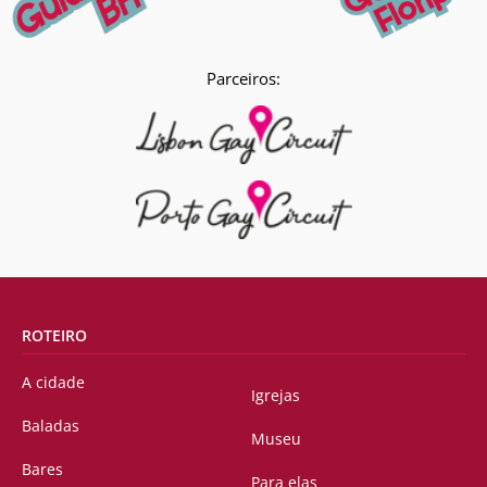
Parceiros:
ROTEIRO
A cidade
Igrejas
Baladas
Museu
Bares
Para elas