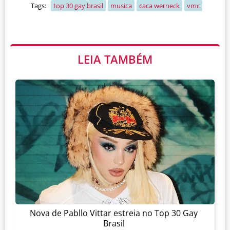
Tags:
top 30 gay brasil
musica
caca werneck
vmc
LEIA TAMBÉM
Nova de Pabllo Vittar estreia no Top 30 Gay
Brasil