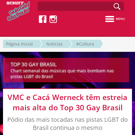
MENU
Página Inicial
Notícias
#Cultura
TOP 30 GAY BRASIL
Chart semanal das músicas que mais bombam nas
pistas LGBT do Brasil
VMC e Cacá Werneck têm estreia
mais alta do Top 30 Gay Brasil
Pódio das mais tocadas nas pistas LGBT do
Brasil continua o mesmo