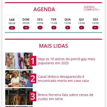
AGENDA
AGENDA
COMPLETA >
DOM
SEG
TER
QUA
QUI
SEX
SAB
09/08
10/08
11/08
12/08
13/08
14/08
08/08
18
2
3
6
5
11
34
MAIS LIDAS
1
Veja os 10 astros do pornô gay mais
populares em 2025
2
Casal lésbico desaparecido é
encontrado morto em cova rasa
3
Breno Ferreira fala sobre cenas de
nudez em série