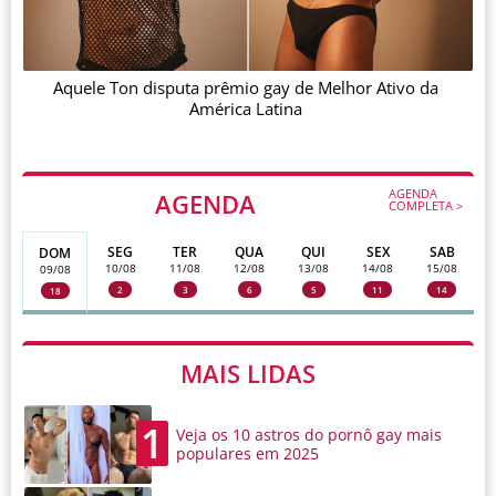
Aquele Ton disputa prêmio gay de Melhor Ativo da
América Latina
AGENDA
AGENDA
COMPLETA >
SEG
TER
QUA
QUI
SEX
SAB
DOM
10/08
11/08
12/08
13/08
14/08
15/08
09/08
2
3
6
5
11
14
18
MAIS LIDAS
1
Veja os 10 astros do pornô gay mais
populares em 2025