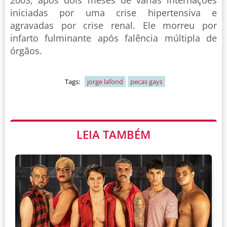
2003, após dois meses de várias internações
iniciadas por uma crise hipertensiva e
agravadas por crise renal. Ele morreu por
infarto fulminante após falência múltipla de
órgãos.
Tags:
jorge lafond
pecas gays
LEIA TAMBÉM