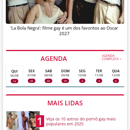
'La Bola Negra': filme gay é um dos favoritos ao Oscar
2027
AGENDA
AGENDA
COMPLETA >
SEX
SAB
DOM
SEG
TER
QUA
QUI
07/08
08/08
09/08
10/08
11/08
12/08
06/08
25
34
18
2
3
6
14
MAIS LIDAS
1
Veja os 10 astros do pornô gay mais
populares em 2025