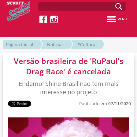
MENU
Página Inicial
Notícias
#Cultura
Versão brasileira de 'RuPaul's
Drag Race' é cancelada
Endemol Shine Brasil não tem mais
interesse no projeto
Publicado em
07/11/2020