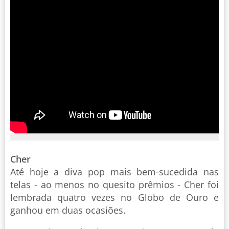
Cher
Até hoje a diva pop mais bem-sucedida nas
telas - ao menos no quesito prêmios - Cher foi
lembrada quatro vezes no Globo de Ouro e
ganhou em duas ocasiões.