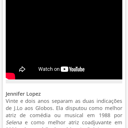
Jennifer Lopez
Vinte e dois anos separam as duas indicações
de J.Lo aos Globos. Ela disputou como melhor
atriz de comédia ou musical em 1988 por
Selena
e como melhor atriz coadjuvante em