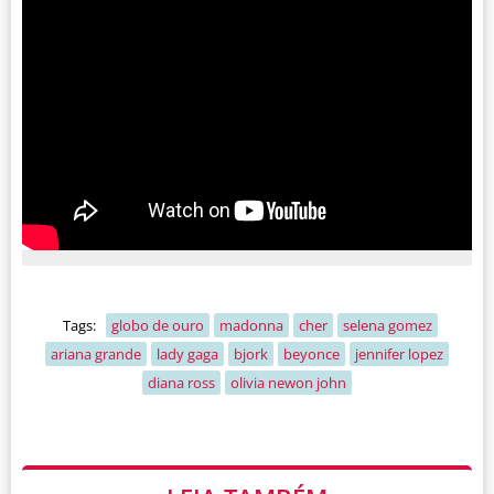
Tags:
globo de ouro
madonna
cher
selena gomez
ariana grande
lady gaga
bjork
beyonce
jennifer lopez
diana ross
olivia newon john