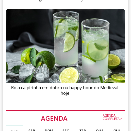
Rola caipirinha em dobro na happy hour do Medieval
hoje
AGENDA
AGENDA
COMPLETA >
SAB
DOM
SEG
TER
QUA
QUI