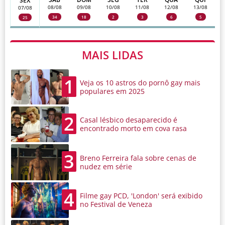
SEX
08/08
09/08
10/08
11/08
12/08
13/08
07/08
34
18
2
3
6
5
25
MAIS LIDAS
1
Veja os 10 astros do pornô gay mais
populares em 2025
2
Casal lésbico desaparecido é
encontrado morto em cova rasa
3
Breno Ferreira fala sobre cenas de
nudez em série
4
Filme gay PCD, 'London' será exibido
no Festival de Veneza