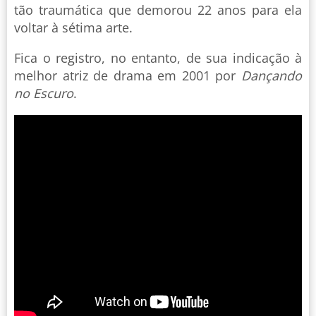
tão traumática que demorou 22 anos para ela
voltar à sétima arte.
Fica o registro, no entanto, de sua indicação à
melhor atriz de drama em 2001 por
Dançando
no Escuro
.