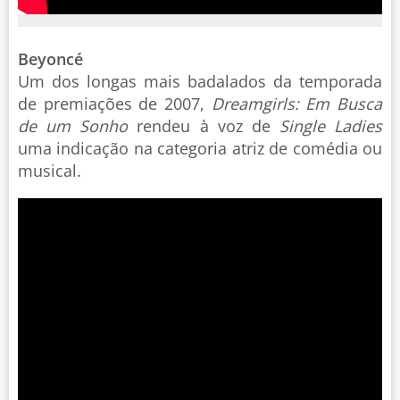
Beyoncé
Um dos longas mais badalados da temporada
de premiações de 2007,
Dreamgirls: Em Busca
de um Sonho
rendeu à voz de
Single Ladies
uma indicação na categoria atriz de comédia ou
musical.