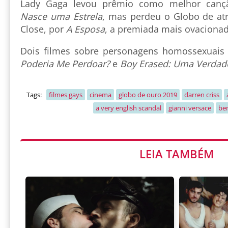
Lady Gaga levou prêmio como melhor canç
Nasce uma Estrela
, mas perdeu o Globo de at
Close, por
A Esposa
, a premiada mais ovacionad
Dois filmes sobre personagens homossexuais 
Poderia Me Perdoar?
e
Boy Erased: Uma Verdad
Tags:
filmes gays
cinema
globo de ouro 2019
darren criss
a very english scandal
gianni versace
be
LEIA TAMBÉM