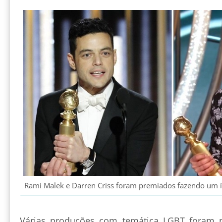
Rami Malek e Darren Criss foram premiados fazendo um í
Várias produções com temática LGBT foram