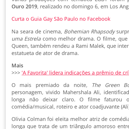
Ouro 2019
, realizado no domingo 6, em Los Ang
Curta o Guia Gay São Paulo no Facebook
Na seara de cinema,
Bohemian Rhapsody
surpr
uma Estrela
como melhor drama. O filme, que 
Queen, também rendeu a Rami Malek, que interp
estatueta de ator de drama.
Mais
>>>
'A Favorita' lidera indicações a prêmio de cr
O mais premiado da noite,
The Green B
personagem, vivido Mahershala Ali, identific
longa não deixar claro. O filme faturou
comédia/musical, roteiro e ator coadjuvante (Ali)
Olivia Colman foi eleita melhor atriz de comédi
longa que trata de um triângulo amoroso entr