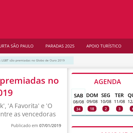
URTA SÃO PAULO
PARADAS 2025
APOIO TURÍSTICO
s LGBT são premiadas no Globo de Ouro 2019
 premiadas no
AGENDA
019
DOM
SEG
TER
Q
SAB
09/08
10/08
11/08
12
08/08
 'A Favorita' e 'O
18
2
3
34
entre as vencedoras
Publicado em
07/01/2019