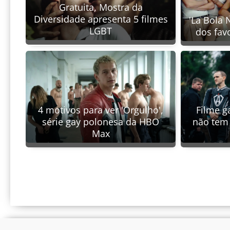
Gratuita, Mostra da
Diversidade apresenta 5 filmes
'La Bola 
LGBT
dos fav
4 motivos para ver 'Orgulho',
Filme ga
série gay polonesa da HBO
não tem 
Max