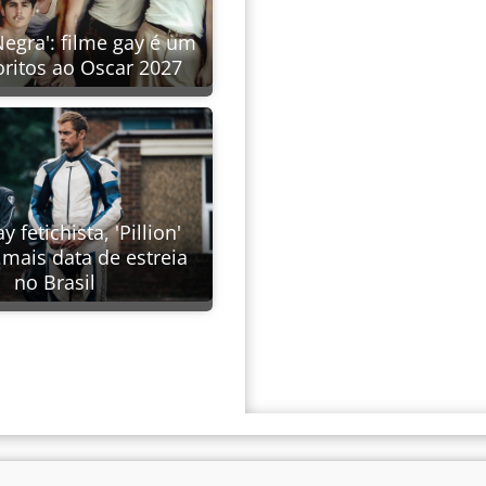
Negra': filme gay é um
oritos ao Oscar 2027
y fetichista, 'Pillion'
mais data de estreia
no Brasil