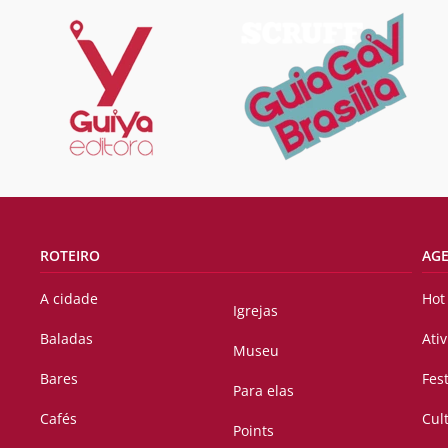
ROTEIRO
AG
A cidade
Hot
Igrejas
Baladas
Ati
Museu
Bares
Fes
Para elas
Cafés
Cul
Points