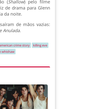
ão (
Shallow
) pelo filme
riz de drama para Glenn
a da noite.
saíram de mãos vazias:
e Anulada
.
american crime story
killing eve
n whishaw