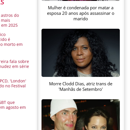
AS
Mulher é condenada por matar a
esposa 20 anos após assassinar o
 astros do
marido
 mais
s em 2025
ico
ido é
do morto em
eira fala sobre
nudez em série
 PCD, 'London'
Morre Clodd Dias, atriz trans de
do no Festival
'Manhãs de Setembro'
a
GBT que
em agosto em