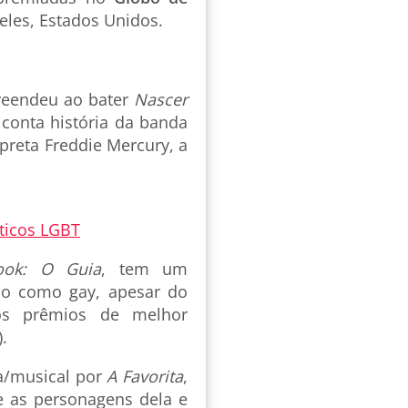
eles, Estados Unidos.
eendeu ao bater
Nascer
conta história da banda
reta Freddie Mercury, a
íticos LGBT
ook: O Guia
, tem um
ado como gay, apesar do
 os prêmios de melhor
.
a/musical por
A Favorita
,
e as personagens dela e