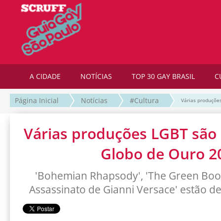
A CIDADE
NOTÍCIAS
TOP 30 GAY BRASIL
C
Página Inicial
Notícias
#Cultura
Várias produçõe
Várias produções LGBT são
Globo de Ouro 2
'Bohemian Rhapsody', 'The Green Book',
Assassinato de Gianni Versace' estão d