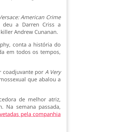
Versace: American Crime
 e deu a Darren Criss a
l killer Andrew Cunanan.
phy, conta a história do
da em todos os tempos,
r coadjuvante por
A Very
omossexual que abalou a
edora de melhor atriz,
Oh. Na semana passada,
 vetadas pela companhia