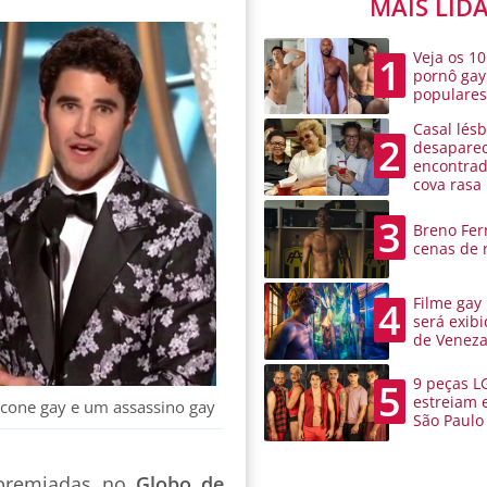
MAIS LID
Veja os 10
1
pornô gay
populare
Casal lésb
2
desaparec
encontra
cova rasa
3
Breno Ferr
cenas de 
Filme gay
4
será exibi
de Venez
9 peças L
5
estreiam 
cone gay e um assassino gay
São Paulo
 premiadas no
Globo de