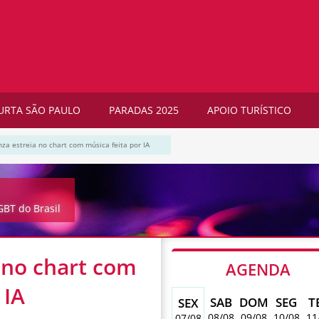
URTA SÃO PAULO
PARADAS 2025
APOIO TURÍSTICO
nza estreia no chart com música feita por IA
BT do Brasil
a no chart com
AGENDA
 IA
SAB
DOM
SEG
T
SEX
08/08
09/08
10/08
11
07/08