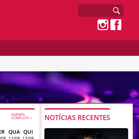
AGENDA
NOTÍCIAS RECENTES
COMPLETA >
ER
QUA
QUI
/08
12/08
13/08