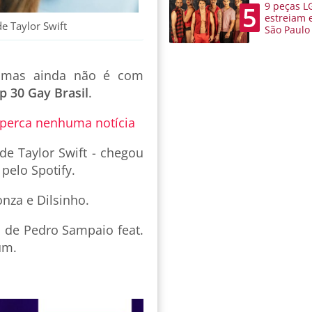
9 peças L
5
estreiam 
e Taylor Swift
São Paulo
, mas ainda não é com
p 30 Gay Brasil
.
 perca nenhuma notícia
 de Taylor Swift - chegou
elo Spotify.
onza e Dilsinho.
 de Pedro Sampaio feat.
um.