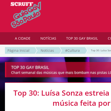
A CIDADE
NOTÍCIAS
TOP 30 GAY BRASIL
C
Página Inicial
Notícias
#Cultura
Top 30: Luísa So
TOP 30 GAY BRASIL
Chart semanal das músicas que mais bombam nas pistas LG
Top 30: Luísa Sonza estrei
música feita por