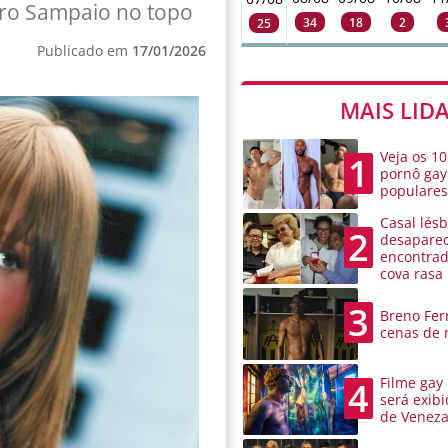
dro Sampaio no topo
34
18
2
25
Publicado em
17/01/2026
MAIS LID
Veja os 10
1
pornô gay
populare
Casal lésb
2
desaparec
encontra
cova rasa
3
Breno Ferr
cenas de 
Filme gay
4
será exibi
de Venez