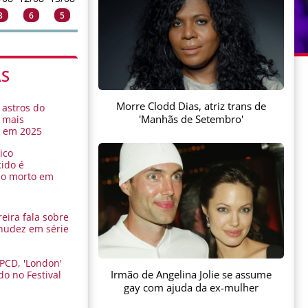
3
6
5
AS
Morre Clodd Dias, atriz trans de
 astros do
'Manhãs de Setembro'
 mais
s em 2025
ico
ido é
do morto em
eira fala sobre
nudez em série
 PCD, 'London'
Irmão de Angelina Jolie se assume
do no Festival
a
gay com ajuda da ex-mulher