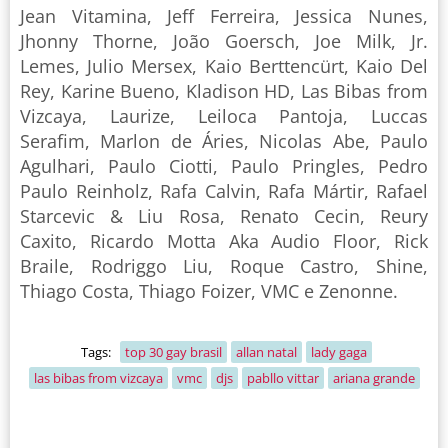
Jean Vitamina, Jeff Ferreira, Jessica Nunes,
Jhonny Thorne, João Goersch, Joe Milk, Jr.
Lemes, Julio Mersex, Kaio Berttencürt, Kaio Del
Rey, Karine Bueno, Kladison HD, Las Bibas from
Vizcaya, Laurize, Leiloca Pantoja, Luccas
Serafim, Marlon de Áries, Nicolas Abe, Paulo
Agulhari, Paulo Ciotti, Paulo Pringles, Pedro
Paulo Reinholz, Rafa Calvin, Rafa Mártir, Rafael
Starcevic & Liu Rosa, Renato Cecin, Reury
Caxito, Ricardo Motta Aka Audio Floor, Rick
Braile, Rodriggo Liu, Roque Castro, Shine,
Thiago Costa, Thiago Foizer, VMC e Zenonne.
Tags:
top 30 gay brasil
allan natal
lady gaga
las bibas from vizcaya
vmc
djs
pabllo vittar
ariana grande