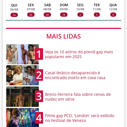
SEX
SAB
DOM
SEG
TER
QUA
QUI
07/08
08/08
09/08
10/08
11/08
12/08
06/08
25
34
18
2
3
6
14
MAIS LIDAS
1
Veja os 10 astros do pornô gay mais
populares em 2025
2
Casal lésbico desaparecido é
encontrado morto em cova rasa
3
Breno Ferreira fala sobre cenas de
nudez em série
4
Filme gay PCD, 'London' será exibido
no Festival de Veneza