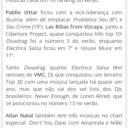
músicas cada um no ranking do verão.
Pabllo Vittar
ficou com a vice-liderança com
Buzina
, além de emplacar
Problema Seu
(8º) e
Seu Crime
(19º).
Las Bibas from Vizcaya
, junto a
Cdamore Project, quase conquistou três top 10:
Divadrag
foi a número 3 do verão, enquanto
Electrica Salsa
ficou em 7º e
House Music
em
11º.
Tanto
Divadrag
quanto
Electrica Salsa
têm
remixes de
VMC
, DJ que conquistou um terceiro
Top 30 com uma música lançada há quase um
ano, mas que não sai dos set lists dos DJs
brasileiros:
Never Enough
, de Loren Allred, que
se posicionou no número 13 no verão.
Allan Natal
também tem três músicas no chart
especial:
Don't You Dare
, com Amannda e Nikki