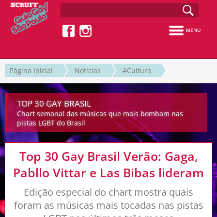
MENU
Página Inicial
Notícias
#Cultura
TOP 30 GAY BRASIL
Chart semanal das músicas que mais bombam nas
pistas LGBT do Brasil
Top 30 Gay Brasil Verão: Gaga,
Pabllo Vittar e Las Bibas lideram
Edição especial do chart mostra quais
foram as músicas mais tocadas nas pistas