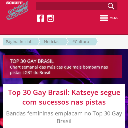
MENU
Página Inicial
Notícias
#Cultura
TOP 30 GAY BRASIL
Chart semanal das músicas que mais bombam nas
pistas LGBT do Brasil
Top 30 Gay Brasil: Katseye segue
com sucessos nas pistas
Bandas femininas emplacam no Top 30 Gay
Brasil