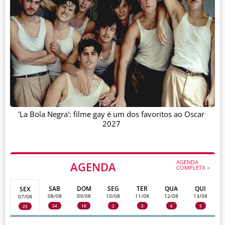
'La Bola Negra': filme gay é um dos favoritos ao Oscar
2027
AGENDA
AGENDA
COMPLETA >
SAB
DOM
SEG
TER
QUA
QUI
SEX
08/08
09/08
10/08
11/08
12/08
13/08
07/08
34
18
2
3
6
5
25