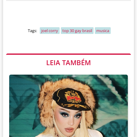
Tags:
joel corry
top 30 gay brasil
musica
LEIA TAMBÉM