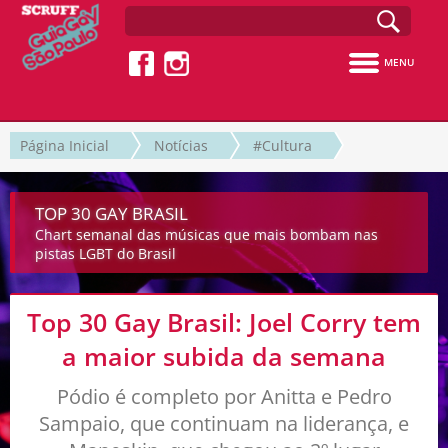
MENU
Página Inicial
Notícias
#Cultura
TOP 30 GAY BRASIL
Chart semanal das músicas que mais bombam nas
pistas LGBT do Brasil
Top 30 Gay Brasil: Joel Corry tem
a maior subida da semana
Pódio é completo por Anitta e Pedro
Sampaio, que continuam na liderança, e