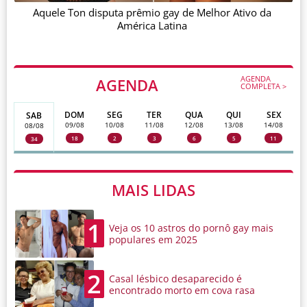
Aquele Ton disputa prêmio gay de Melhor Ativo da
América Latina
AGENDA
AGENDA
COMPLETA >
DOM
SEG
TER
QUA
QUI
SEX
SAB
09/08
10/08
11/08
12/08
13/08
14/08
08/08
18
2
3
6
5
11
34
MAIS LIDAS
1
Veja os 10 astros do pornô gay mais
populares em 2025
2
Casal lésbico desaparecido é
encontrado morto em cova rasa