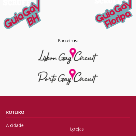
Parceiros:
ROTEIRO
A cidade
Igrejas