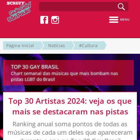
MENU
Página Inicial
Notícias
#Cultura
TOP 30 GAY BRASIL
Chart semanal das músicas que mais bombam nas
pistas LGBT do Brasil
Top 30 Artistas 2024: veja os que
mais se destacaram nas pistas
Ranking anual soma pontos de todas as
músicas de cada um deles que apareceram