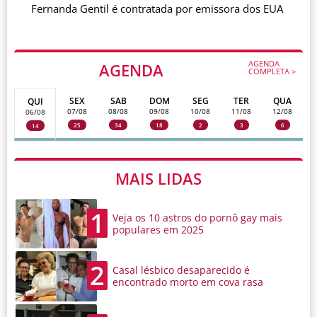
Fernanda Gentil é contratada por emissora dos EUA
AGENDA
AGENDA
COMPLETA >
SEX
SAB
DOM
SEG
TER
QUA
QUI
07/08
08/08
09/08
10/08
11/08
12/08
06/08
25
34
18
2
3
6
14
MAIS LIDAS
1
Veja os 10 astros do pornô gay mais
populares em 2025
2
Casal lésbico desaparecido é
encontrado morto em cova rasa