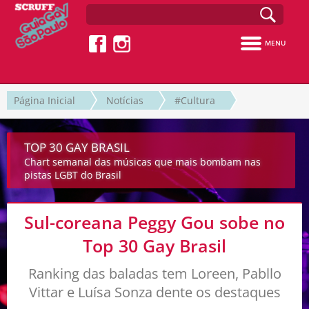
MENU
Página Inicial
Notícias
#Cultura
TOP 30 GAY BRASIL
Chart semanal das músicas que mais bombam nas
pistas LGBT do Brasil
Sul-coreana Peggy Gou sobe no
Top 30 Gay Brasil
Ranking das baladas tem Loreen, Pabllo
Vittar e Luísa Sonza dente os destaques