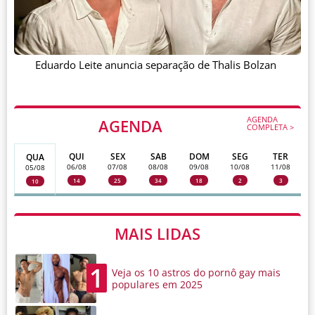
Eduardo Leite anuncia separação de Thalis Bolzan
AGENDA
AGENDA
COMPLETA >
QUI
SEX
SAB
DOM
SEG
TER
QUA
06/08
07/08
08/08
09/08
10/08
11/08
05/08
14
25
34
18
2
3
10
MAIS LIDAS
1
Veja os 10 astros do pornô gay mais
populares em 2025