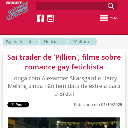
MENU
Página Inicial
Notícias
#Cultura
Sai trailer de 'Pillion', filme sobre
romance gay fetichista
Longa com Alexander Skarsgard e Harry
Melling ainda não tem data de estreia para
o Brasil
Publicado em
01/10/2025