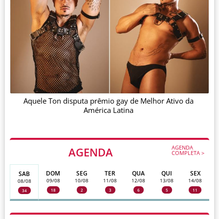
Aquele Ton disputa prêmio gay de Melhor Ativo da
América Latina
AGENDA
AGENDA
COMPLETA >
DOM
SEG
TER
QUA
QUI
SEX
SAB
09/08
10/08
11/08
12/08
13/08
14/08
08/08
18
2
3
6
5
11
34