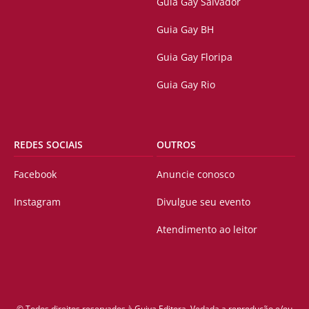
Guia Gay Salvador
Guia Gay BH
Guia Gay Floripa
Guia Gay Rio
REDES SOCIAIS
OUTROS
Facebook
Anuncie conosco
Instagram
Divulgue seu evento
Atendimento ao leitor
© Todos direitos reservados à Guiya Editora. Vedada a reprodução e/ou