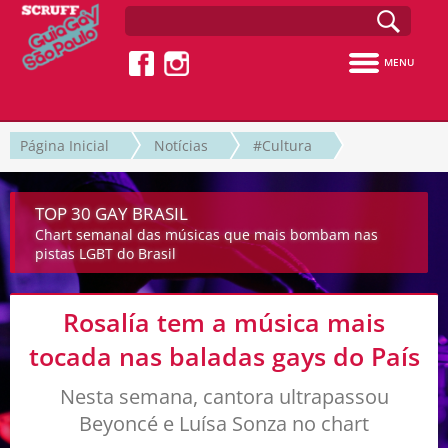
MENU
Página Inicial
Notícias
#Cultura
TOP 30 GAY BRASIL
Chart semanal das músicas que mais bombam nas
pistas LGBT do Brasil
Rosalía tem a música mais
tocada nas baladas gays do País
Nesta semana, cantora ultrapassou
Beyoncé e Luísa Sonza no chart