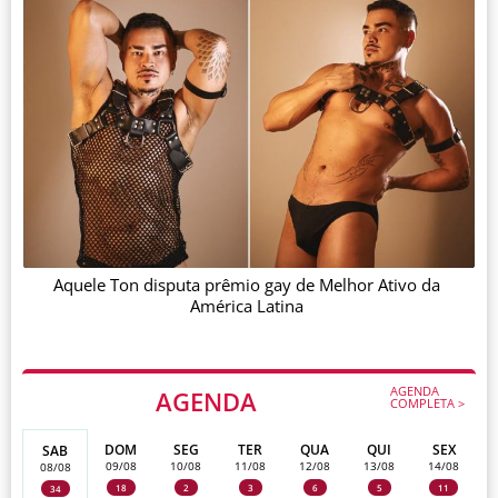
Aquele Ton disputa prêmio gay de Melhor Ativo da
América Latina
AGENDA
AGENDA
COMPLETA >
DOM
SEG
TER
QUA
QUI
SEX
SAB
09/08
10/08
11/08
12/08
13/08
14/08
08/08
18
2
3
6
5
11
34