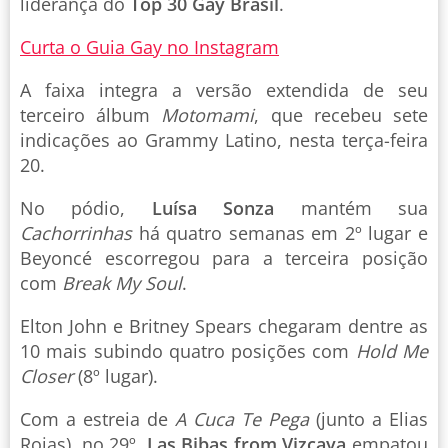
liderança do
Top 30 Gay Brasil
.
Curta o Guia Gay no Instagram
A faixa integra a versão extendida de seu
terceiro álbum
Motomami
, que recebeu sete
indicações ao Grammy Latino, nesta terça-feira
20.
No pódio,
Luísa Sonza
mantém sua
Cachorrinhas
há quatro semanas em 2º lugar e
Beyoncé escorregou para a terceira posição
com
Break My Soul
.
Elton John e Britney Spears chegaram dentre as
10 mais subindo quatro posições com
Hold Me
Closer
(8º lugar).
Com a estreia de
A Cuca Te Pega
(junto a Elias
Rojas), no 29º,
Las Bibas from Vizcaya
empatou