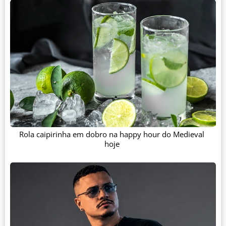
Rola caipirinha em dobro na happy hour do Medieval
hoje