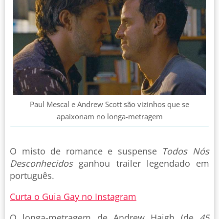
Paul Mescal e Andrew Scott são vizinhos que se
apaixonam no longa-metragem
O misto de romance e suspense
Todos Nós
Desconhecidos
ganhou trailer legendado em
português.
Curta o Guia Gay no Instagram
O longa-metragem de Andrew Haigh (de
45