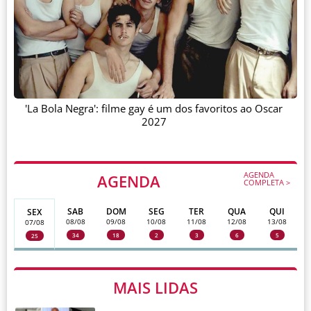
'La Bola Negra': filme gay é um dos favoritos ao Oscar
2027
AGENDA
AGENDA
COMPLETA >
SAB
DOM
SEG
TER
QUA
QUI
SEX
08/08
09/08
10/08
11/08
12/08
13/08
07/08
34
18
2
3
6
5
25
MAIS LIDAS