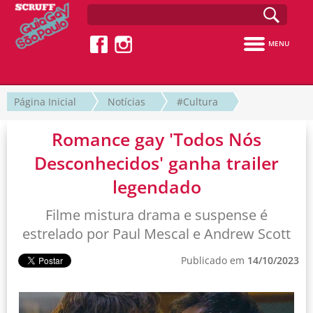
MENU
Página Inicial
Notícias
#Cultura
Romance gay 'Todos Nós
Desconhecidos' ganha trailer
legendado
Filme mistura drama e suspense é
estrelado por Paul Mescal e Andrew Scott
Publicado em
14/10/2023