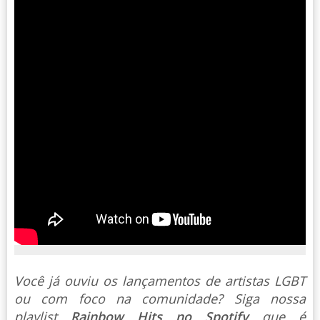
Você já ouviu os lançamentos de artistas LGBT
ou com foco na comunidade? Siga nossa
playlist
Rainbow Hits no Spotify
que é