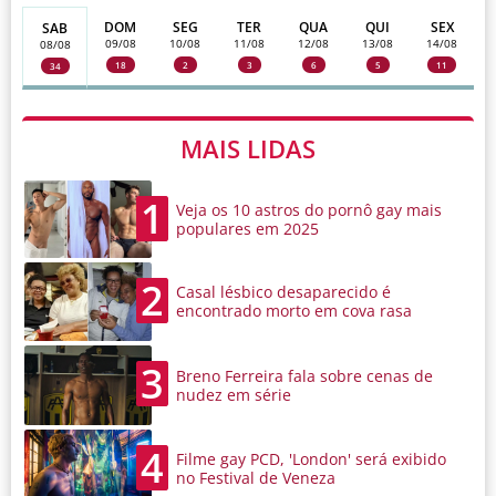
DOM
SEG
TER
QUA
QUI
SEX
SAB
09/08
10/08
11/08
12/08
13/08
14/08
08/08
18
2
3
6
5
11
34
MAIS LIDAS
1
Veja os 10 astros do pornô gay mais
populares em 2025
2
Casal lésbico desaparecido é
encontrado morto em cova rasa
3
Breno Ferreira fala sobre cenas de
nudez em série
4
Filme gay PCD, 'London' será exibido
no Festival de Veneza