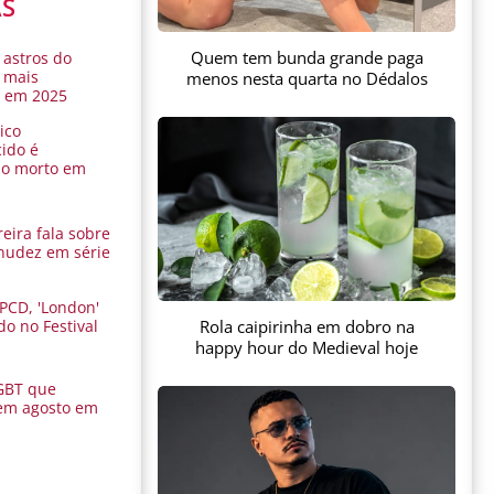
AS
Quem tem bunda grande paga
 astros do
 mais
menos nesta quarta no Dédalos
s em 2025
ico
ido é
do morto em
eira fala sobre
nudez em série
 PCD, 'London'
Rola caipirinha em dobro na
do no Festival
a
happy hour do Medieval hoje
GBT que
em agosto em