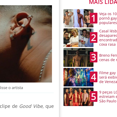
MAIS LID
Veja os 10
1
pornô gay
populare
Casal lésb
2
desaparec
encontra
cova rasa
3
Breno Ferr
cenas de 
Filme gay
4
será exibi
de Venez
sse o artista
9 peças L
5
estreiam 
São Paulo
 clipe de
Good Vibe
, que