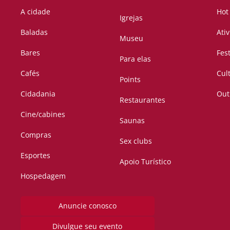
A cidade
Hot
Igrejas
Baladas
Ati
Museu
Bares
Fes
Para elas
Cafés
Cul
Points
Cidadania
Out
Restaurantes
Cine/cabines
Saunas
Compras
Sex clubs
Esportes
Apoio Turístico
Hospedagem
Anuncie conosco
Divulgue seu evento