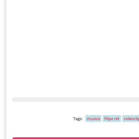
Tags:
musica
filipe ret
videocli