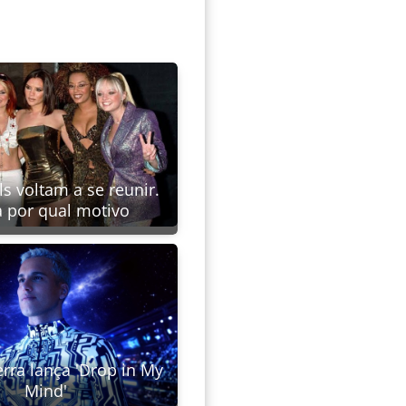
ls voltam a se reunir.
a por qual motivo
erra lança 'Drop in My
Mind'