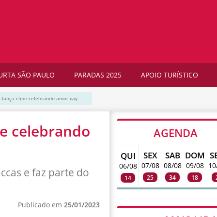
URTA SÃO PAULO
PARADAS 2025
APOIO TURÍSTICO
t lança clipe celebrando amor gay
pe celebrando
AGENDA
SEX
SAB
DOM
S
QUI
07/08
08/08
09/08
10
06/08
ccas e faz parte do
25
34
18
14
Publicado em
25/01/2023