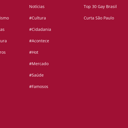
Notícias
Top 30 Gay Brasil
vismo
#Cultura
Curta São Paulo
tas
#Cidadania
tura
#Acontece
ros
#Hot
#Mercado
#Saúde
#Famosos