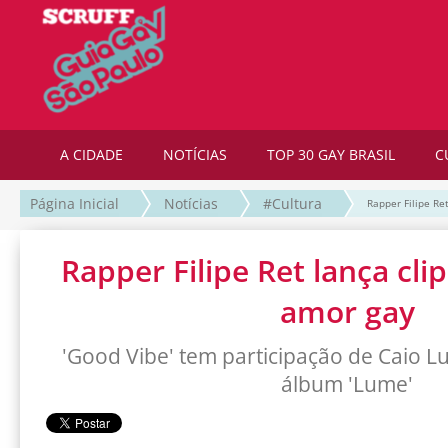
A CIDADE
NOTÍCIAS
TOP 30 GAY BRASIL
C
Página Inicial
Notícias
#Cultura
Rapper Filipe Re
Rapper Filipe Ret lança cli
amor gay
'Good Vibe' tem participação de Caio Lu
álbum 'Lume'