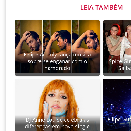
LEIA TAMBÉM
Felipe Accioly lança música
Spice Gir
sobre se enganar com o
Saib
namorado
Filipe Gu
DJ Anne Louise celebra as
diferenças em novo single