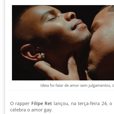
Ideia foi falar de amor sem julgamentos, di
O rapper
Filipe Ret
lançou, na terça-feira 24, o
celebra o amor gay.