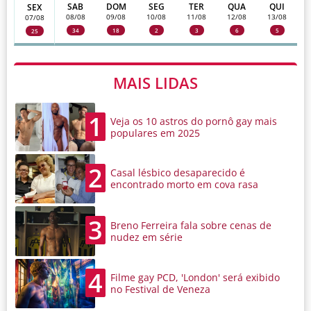
SAB
DOM
SEG
TER
QUA
QUI
SEX
08/08
09/08
10/08
11/08
12/08
13/08
07/08
34
18
2
3
6
5
25
MAIS LIDAS
1
Veja os 10 astros do pornô gay mais
populares em 2025
2
Casal lésbico desaparecido é
encontrado morto em cova rasa
3
Breno Ferreira fala sobre cenas de
nudez em série
4
Filme gay PCD, 'London' será exibido
no Festival de Veneza