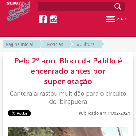
MENU
Página Inicial
Notícias
#Cultura
Pelo 2º ano, Bloco da Pabllo é
encerrado antes por
superlotação
Cantora arrastou multidão para o circuito
do Ibirapuera
Publicado em
11/02/2024