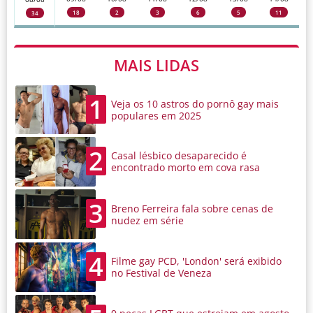
18
2
3
6
5
11
34
MAIS LIDAS
1
Veja os 10 astros do pornô gay mais
populares em 2025
2
Casal lésbico desaparecido é
encontrado morto em cova rasa
3
Breno Ferreira fala sobre cenas de
nudez em série
4
Filme gay PCD, 'London' será exibido
no Festival de Veneza