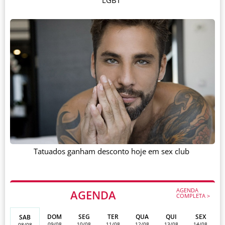
LGBT
Tatuados ganham desconto hoje em sex club
AGENDA
AGENDA
COMPLETA >
DOM
SEG
TER
QUA
QUI
SEX
SAB
09/08
10/08
11/08
12/08
13/08
14/08
08/08