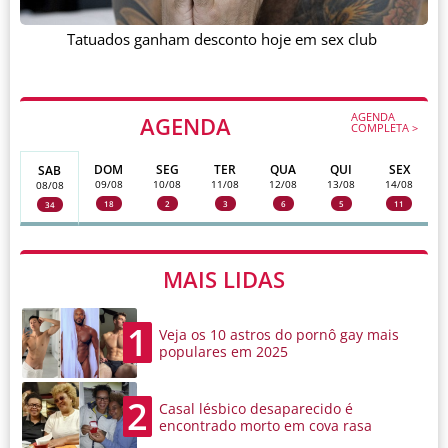
Tatuados ganham desconto hoje em sex club
AGENDA
AGENDA
COMPLETA >
DOM
SEG
TER
QUA
QUI
SEX
SAB
09/08
10/08
11/08
12/08
13/08
14/08
08/08
18
2
3
6
5
11
34
MAIS LIDAS
1
Veja os 10 astros do pornô gay mais
populares em 2025
2
Casal lésbico desaparecido é
encontrado morto em cova rasa