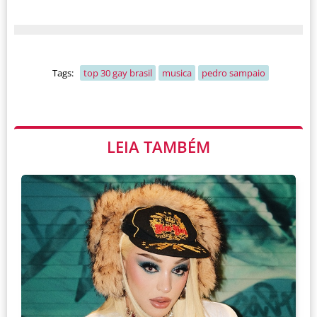
Tags:
top 30 gay brasil
musica
pedro sampaio
LEIA TAMBÉM