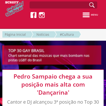
MENU
Página Inicial
Notícias
#Cultura
TOP 30 GAY BRASIL
Chart semanal das músicas que mais bombam nas
pistas LGBT do Brasil
Pedro Sampaio chega a sua
posição mais alta com
'Dançarina'
Cantor e DJ alcançou 3ª posição no Top 30