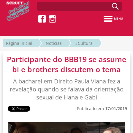
MENU
Página Inicial
Notícias
#Cultura
Participante do BBB19 se assume
bi e brothers discutem o tema
A bacharel em Direito Paula Viana fez a
revelação quando se falava da orientação
sexual de Hana e Gabi
Publicado em
17/01/2019