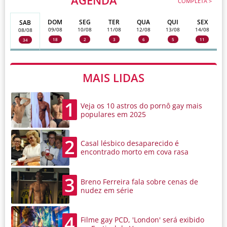
COMPLETA >
DOM
SEG
TER
QUA
QUI
SEX
SAB
09/08
10/08
11/08
12/08
13/08
14/08
08/08
18
2
3
6
5
11
34
MAIS LIDAS
1
Veja os 10 astros do pornô gay mais
populares em 2025
2
Casal lésbico desaparecido é
encontrado morto em cova rasa
3
Breno Ferreira fala sobre cenas de
nudez em série
4
Filme gay PCD, 'London' será exibido