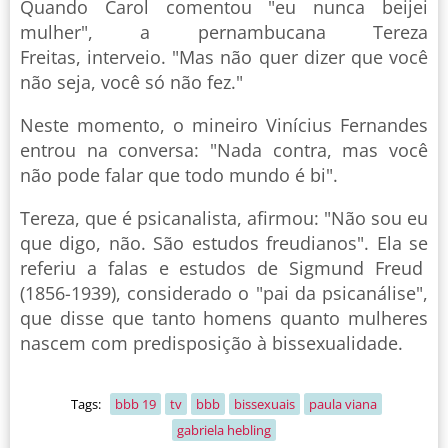
Quando Carol comentou "eu nunca beijei
mulher", a pernambucana Tereza
Freitas, interveio. "Mas não quer dizer que você
não seja, você só não fez."
Neste momento, o mineiro Vinícius Fernandes
entrou na conversa: "Nada contra, mas você
não pode falar que todo mundo é bi".
Tereza, que é psicanalista, afirmou: "Não sou eu
que digo, não. São estudos freudianos". Ela se
referiu a falas e estudos de Sigmund Freud
(1856-1939), considerado o "pai da psicanálise",
que disse que tanto homens quanto mulheres
nascem com predisposição à bissexualidade.
Tags:
bbb 19
tv
bbb
bissexuais
paula viana
gabriela hebling