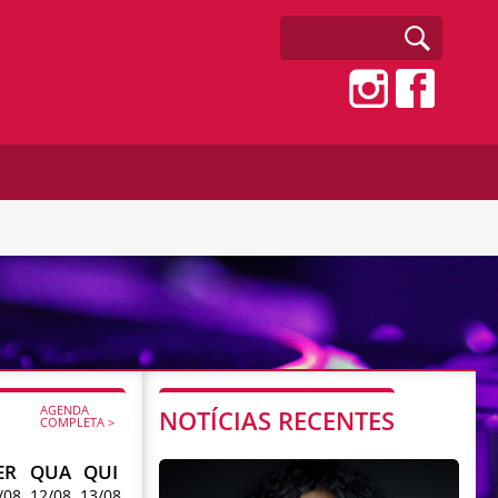
AGENDA
NOTÍCIAS RECENTES
COMPLETA >
ER
QUA
QUI
/08
12/08
13/08