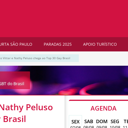
URTA SÃO PAULO
PARADAS 2025
APOIO TURÍSTICO
lo Vittar e Nathy Peluso chega ao Top 30 Gay Brasil
BT do Brasil
 Nathy Peluso
AGENDA
 Brasil
SAB
DOM
SEG
T
SEX
08/08
09/08
10/08
11
07/08