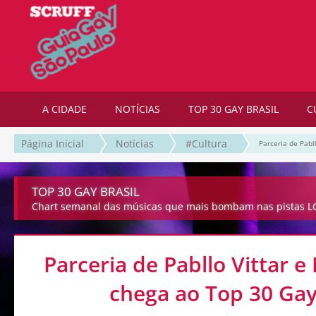
A CIDADE
NOTÍCIAS
TOP 30 GAY BRASIL
C
Página Inicial
Notícias
#Cultura
Parceria de Pabl
TOP 30 GAY BRASIL
Chart semanal das músicas que mais bombam nas pistas LG
Parceria de Pabllo Vittar e
chega ao Top 30 Gay