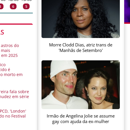
3
6
5
AS
Morre Clodd Dias, atriz trans de
 astros do
'Manhãs de Setembro'
 mais
s em 2025
ico
ido é
do morto em
eira fala sobre
nudez em série
 PCD, 'London'
Irmão de Angelina Jolie se assume
do no Festival
a
gay com ajuda da ex-mulher