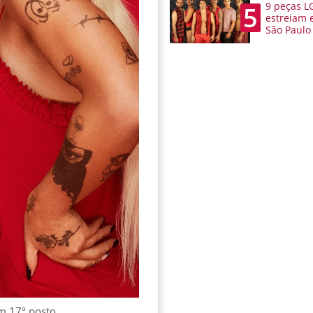
9 peças L
5
estreiam 
São Paulo
em 17º posto