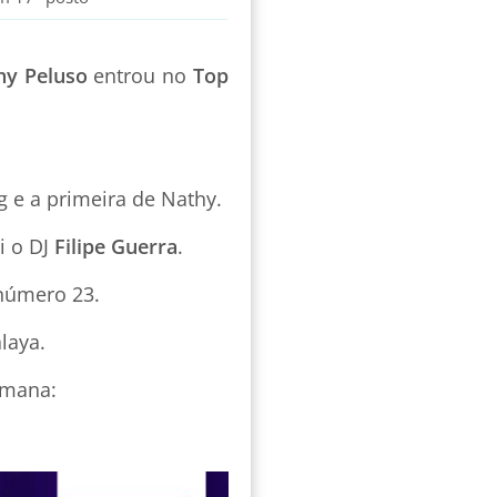
hy Peluso
entrou no
Top
g e a primeira de Nathy.
i o DJ
Filipe Guerra
.
 número 23.
laya.
emana: