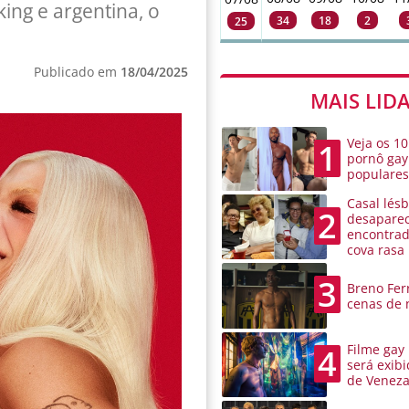
king e argentina, o
34
18
2
25
Publicado em
18/04/2025
MAIS LID
Veja os 10
1
pornô gay
populare
Casal lésb
2
desaparec
encontra
cova rasa
3
Breno Ferr
cenas de 
Filme gay
4
será exibi
de Venez