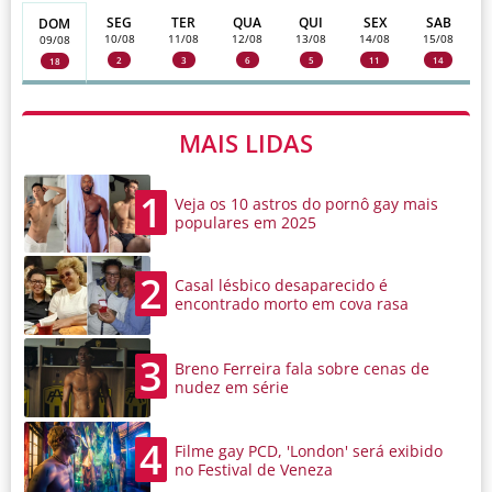
SEG
TER
QUA
QUI
SEX
SAB
DOM
10/08
11/08
12/08
13/08
14/08
15/08
09/08
2
3
6
5
11
14
18
MAIS LIDAS
1
Veja os 10 astros do pornô gay mais
populares em 2025
2
Casal lésbico desaparecido é
encontrado morto em cova rasa
3
Breno Ferreira fala sobre cenas de
nudez em série
4
Filme gay PCD, 'London' será exibido
no Festival de Veneza