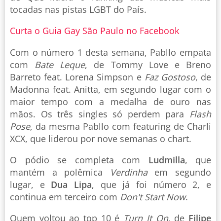
tocadas nas pistas LGBT do País.
Curta o Guia Gay São Paulo no Facebook
Com o número 1 desta semana, Pabllo empata
com
Bate Leque
, de Tommy Love e Breno
Barreto feat. Lorena Simpson e
Faz Gostoso
, de
Madonna feat. Anitta, em segundo lugar com o
maior tempo com a medalha de ouro nas
mãos. Os três singles só perdem para
Flash
Pose
, da mesma Pabllo com featuring de Charli
XCX, que liderou por nove semanas o chart.
O pódio se completa com
Ludmilla
, que
mantém a polêmica
Verdinha
em segundo
lugar, e
Dua Lipa
, que já foi número 2, e
continua em terceiro com
Don't Start Now
.
Quem voltou ao top 10 é
Turn It On
, de
Filipe