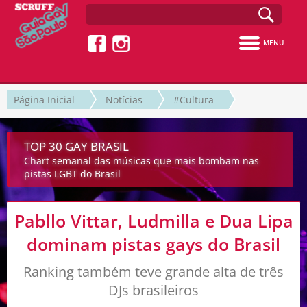
MENU
Página Inicial
Notícias
#Cultura
TOP 30 GAY BRASIL
Chart semanal das músicas que mais bombam nas
pistas LGBT do Brasil
Pabllo Vittar, Ludmilla e Dua Lipa
dominam pistas gays do Brasil
Ranking também teve grande alta de três
DJs brasileiros