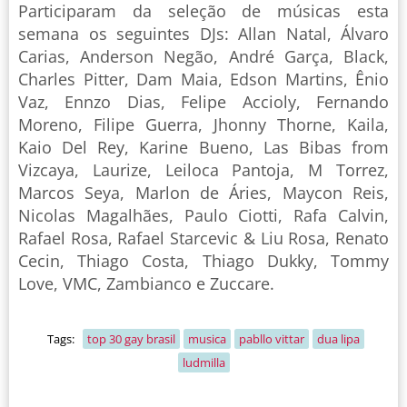
Participaram da seleção de músicas esta
semana os seguintes DJs: Allan Natal, Álvaro
Carias, Anderson Negão, André Garça, Black,
Charles Pitter, Dam Maia, Edson Martins, Ênio
Vaz, Ennzo Dias, Felipe Accioly, Fernando
Moreno, Filipe Guerra, Jhonny Thorne, Kaila,
Kaio Del Rey, Karine Bueno, Las Bibas from
Vizcaya, Laurize, Leiloca Pantoja, M Torrez,
Marcos Seya, Marlon de Áries, Maycon Reis,
Nicolas Magalhães, Paulo Ciotti, Rafa Calvin,
Rafael Rosa, Rafael Starcevic & Liu Rosa, Renato
Cecin, Thiago Costa, Thiago Dukky, Tommy
Love, VMC, Zambianco e Zuccare.
Tags:
top 30 gay brasil
musica
pabllo vittar
dua lipa
ludmilla