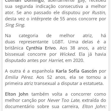
Colman Domingo
, abertamente gay, recebeu
sua segunda indicação consecutiva a melhor
ator. Se ano passado ele disputou por
Rustin
,
desta vez o intérprete de 55 anos concorre por
Sing Sing
.
Na categoria de melhor atriz, há
duas representante LGBT. Uma delas é a
britânica
Cynthia Erivo
. Aos 38 anos, a atriz
bissexual concorre por
Wicked
. Ela já havia
disputado antes por
Harriet
, em 2020.
A outra é a espanhola
Karla Sofía Gascón
por
Emilia Pérez
. Aos 52 anos, ela se tornou a
primeira atriz transexual a disputar a estatueta.
Elton John
também volta a concorrer como
melhor canção por
Never Too Late
, extraída do
documentário sobre sua carreira,
Elton John: