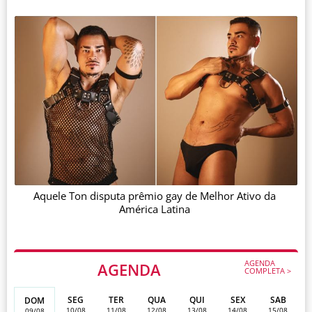
Aquele Ton disputa prêmio gay de Melhor Ativo da
América Latina
AGENDA
AGENDA
COMPLETA >
SEG
TER
QUA
QUI
SEX
SAB
DOM
10/08
11/08
12/08
13/08
14/08
15/08
09/08