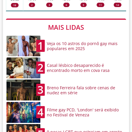
2
3
6
5
11
14
18
MAIS LIDAS
1
Veja os 10 astros do pornô gay mais
populares em 2025
2
Casal lésbico desaparecido é
encontrado morto em cova rasa
3
Breno Ferreira fala sobre cenas de
nudez em série
4
Filme gay PCD, 'London' será exibido
no Festival de Veneza
9 peças LGBT que estreiam em agosto