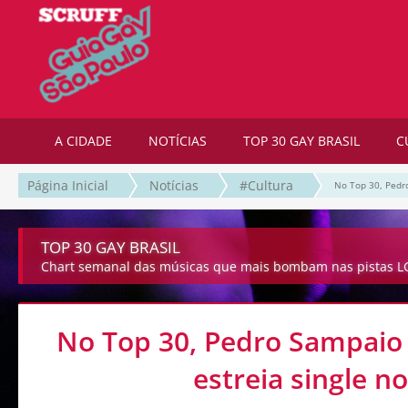
A CIDADE
NOTÍCIAS
TOP 30 GAY BRASIL
C
Página Inicial
Notícias
#Cultura
No Top 30, Pedro
TOP 30 GAY BRASIL
Chart semanal das músicas que mais bombam nas pistas LG
No Top 30, Pedro Sampaio 
estreia single n