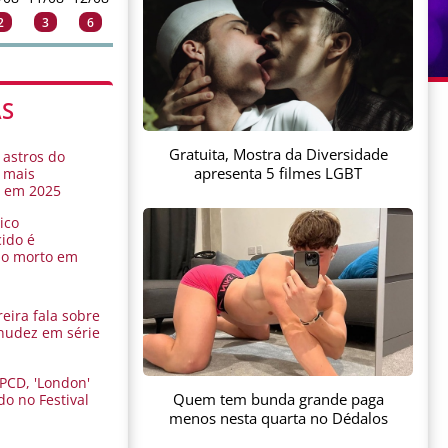
2
3
6
AS
Gratuita, Mostra da Diversidade
 astros do
apresenta 5 filmes LGBT
 mais
s em 2025
ico
ido é
do morto em
eira fala sobre
nudez em série
 PCD, 'London'
Quem tem bunda grande paga
do no Festival
a
menos nesta quarta no Dédalos