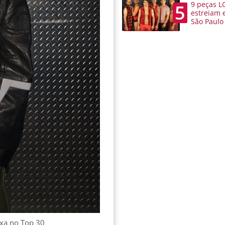
9 peças L
5
estreiam 
São Paulo
ixa no Top 30