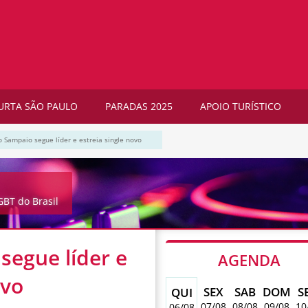
URTA SÃO PAULO
PARADAS 2025
APOIO TURÍSTICO
 Sampaio segue líder e estreia single novo
BT do Brasil
segue líder e
AGENDA
ovo
SEX
SAB
DOM
S
QUI
07/08
08/08
09/08
10
06/08