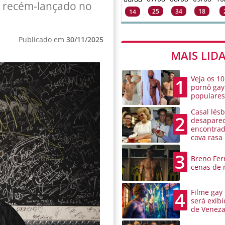
m recém-lançado no
25
34
18
14
Publicado em
30/11/2025
MAIS LID
Veja os 10
1
pornô gay
populare
Casal lésb
2
desaparec
encontra
cova rasa
3
Breno Ferr
cenas de 
Filme gay
4
será exibi
de Venez