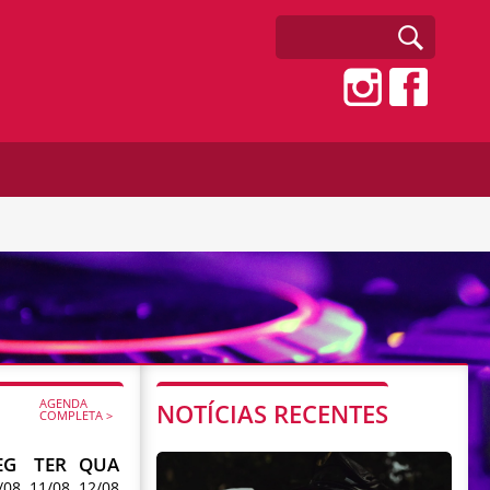
AGENDA
NOTÍCIAS RECENTES
COMPLETA >
EG
TER
QUA
/08
11/08
12/08