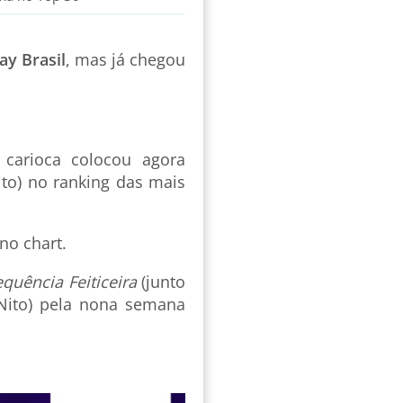
ay Brasil
, mas já chegou
 carioca colocou agora
to) no ranking das mais
no chart.
equência Feiticeira
(junto
ito) pela nona semana