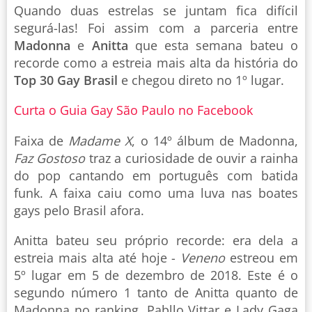
Quando duas estrelas se juntam fica difícil
segurá-las! Foi assim com a parceria entre
Madonna
e
Anitta
que esta semana bateu o
recorde como a estreia mais alta da história do
Top 30 Gay Brasil
e chegou direto no 1º lugar.
Curta o Guia Gay São Paulo no Facebook
Faixa de
Madame X
, o 14º álbum de Madonna,
Faz Gostoso
traz a curiosidade de ouvir a rainha
do pop cantando em português com batida
funk. A faixa caiu como uma luva nas boates
gays pelo Brasil afora.
Anitta bateu seu próprio recorde: era dela a
estreia mais alta até hoje -
Veneno
estreou em
5º lugar em 5 de dezembro de 2018. Este é o
segundo número 1 tanto de Anitta quanto de
Madonna no ranking. Pabllo Vittar e Lady Gaga