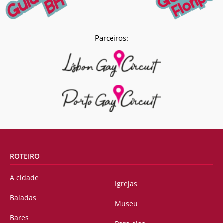
Parceiros:
ROTEIRO
A cidade
Igrejas
Baladas
Museu
Bares