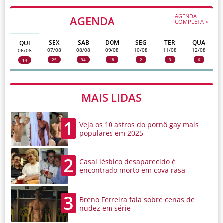
AGENDA
AGENDA
COMPLETA >
SEX
SAB
DOM
SEG
TER
QUA
QUI
07/08
08/08
09/08
10/08
11/08
12/08
06/08
25
34
18
2
3
6
14
MAIS LIDAS
1
Veja os 10 astros do pornô gay mais
populares em 2025
2
Casal lésbico desaparecido é
encontrado morto em cova rasa
3
Breno Ferreira fala sobre cenas de
nudez em série