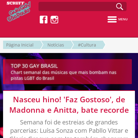
MENU
Página Inicial
Notícias
#Cultura
TOP 30 GAY BRASIL
Chart semanal das músicas que mais bombam nas
pistas LGBT do Brasil
Nasceu hino! 'Faz Gostoso', de
Madonna e Anitta, bate recorde
Semana foi de estreias de grandes
parcerias: Luísa Sonza com Pabllo Vittar e