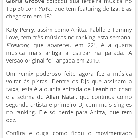
Gloria Groove
colocou sua terceira música no
Top 30 com
YoYo
, que tem featuring de
Iza
. Elas
chegaram em 13º.
Katy Perry
, assim como Anitta, Pabllo e Tommy
Love, tem três músicas no ranking esta semana.
Firework
, que apareceu em 22º, é a quarta
música mais antiga a estrear na parada. A
versão original foi lançada em 2010.
Um remix poderoso feito agora fez a música
voltar às pistas. Dentre os DJs que assinam a
faixa, esta é a quinta entrada de
Leanh
no chart
e a sétima de
Allan Natal
, que continua como
segundo artista e primeiro DJ com mais singles
no ranking. Ele só perde para Anitta, que tem
dez.
Confira e ouça como ficou o movimentado