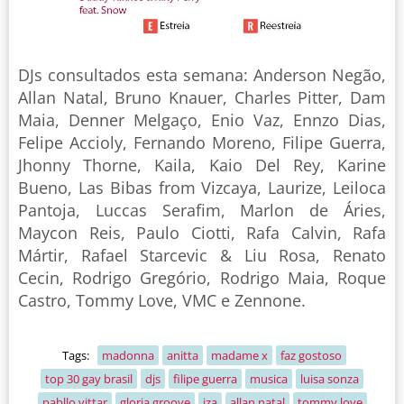
DJs consultados esta semana: Anderson Negão,
Allan Natal, Bruno Knauer, Charles Pitter, Dam
Maia, Denner Melgaço, Enio Vaz, Ennzo Dias,
Felipe Accioly, Fernando Moreno, Filipe Guerra,
Jhonny Thorne, Kaila, Kaio Del Rey, Karine
Bueno, Las Bibas from Vizcaya, Laurize, Leiloca
Pantoja, Luccas Serafim, Marlon de Áries,
Maycon Reis, Paulo Ciotti, Rafa Calvin, Rafa
Mártir, Rafael Starcevic & Liu Rosa, Renato
Cecin, Rodrigo Gregório, Rodrigo Maia, Roque
Castro, Tommy Love, VMC e Zennone.
Tags:
madonna
anitta
madame x
faz gostoso
top 30 gay brasil
djs
filipe guerra
musica
luisa sonza
pabllo vittar
gloria groove
iza
allan natal
tommy love