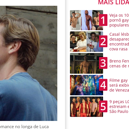
MAIS LID
Veja os 10
1
pornô gay
populare
Casal lésb
2
desaparec
encontra
cova rasa
3
Breno Ferr
cenas de 
Filme gay
4
será exibi
de Venez
9 peças L
5
estreiam 
São Paulo
omance no longa de Luca