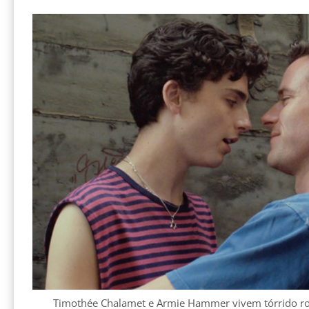
Timothée Chalamet e Armie Hammer vivem tórrido r