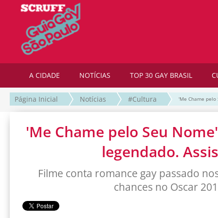
A CIDADE
NOTÍCIAS
TOP 30 GAY BRASIL
C
Página Inicial
Notícias
#Cultura
'Me Chame pelo S
'Me Chame pelo Seu Nome' 
legendado. Assis
Filme conta romance gay passado nos
chances no Oscar 20