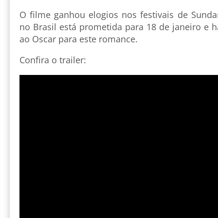
O filme ganhou elogios nos festivais de Sunda
no Brasil está prometida para 18 de janeiro e 
ao Oscar para este romance.
Confira o trailer: