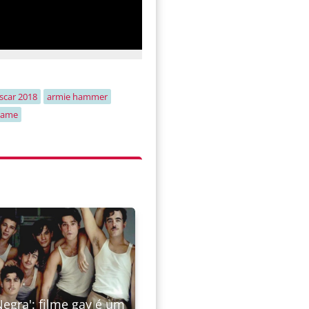
scar 2018
armie hammer
 name
Negra': filme gay é um