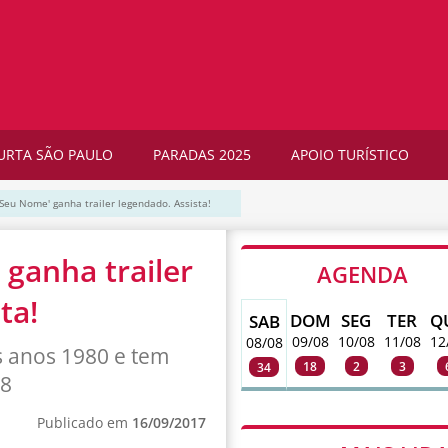
URTA SÃO PAULO
PARADAS 2025
APOIO TURÍSTICO
eu Nome' ganha trailer legendado. Assista!
ganha trailer
AGENDA
ta!
DOM
SEG
TER
Q
SAB
09/08
10/08
11/08
12
08/08
 anos 1980 e tem
18
2
3
34
18
Publicado em
16/09/2017