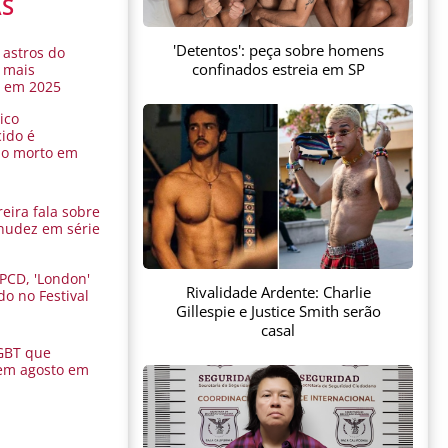
AS
'Detentos': peça sobre homens
 astros do
confinados estreia em SP
 mais
s em 2025
ico
ido é
do morto em
eira fala sobre
nudez em série
 PCD, 'London'
Rivalidade Ardente: Charlie
do no Festival
Gillespie e Justice Smith serão
a
casal
GBT que
em agosto em