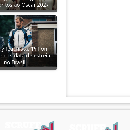
oritos ao Oscar 2027
y fetichista, 'Pillion'
mais data de estreia
no Brasil