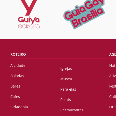
ROTEIRO
AG
A cidade
Hot
Igrejas
Baladas
Ati
Museu
Bares
Fes
Para elas
Cafés
Cul
Points
Cidadania
Out
Restaurantes