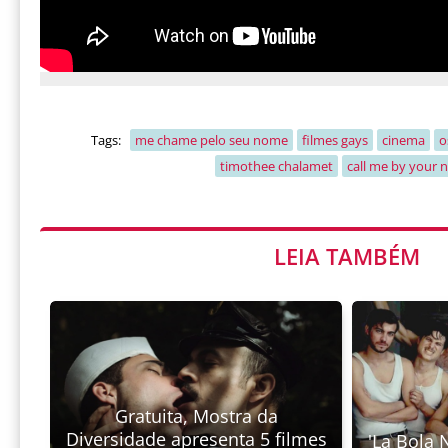
Tags:
me chame pelo seu nome
filmes gays
cinema
o
timothee chalamet
call me by your
LEIA TAMBÉM
Gratuita, Mostra da
Diversidade apresenta 5 filmes
'La Bola 