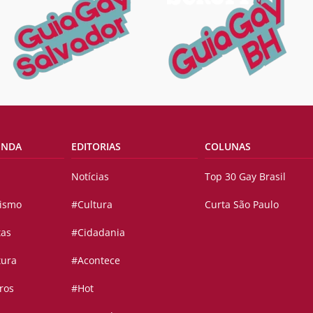
ENDA
EDITORIAS
COLUNAS
Notícias
Top 30 Gay Brasil
vismo
#Cultura
Curta São Paulo
tas
#Cidadania
tura
#Acontece
ros
#Hot