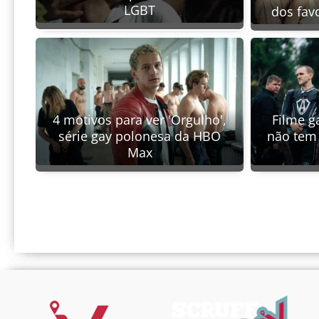
LGBT
dos fav
4 motivos para ver 'Orgulho',
Filme ga
série gay polonesa da HBO
não tem 
Max