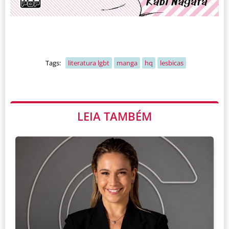
Tags:
literatura lgbt
manga
hq
lesbicas
LEIA TAMBÉM