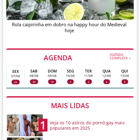
Rola caipirinha em dobro na happy hour do Medieval
hoje
AGENDA
AGENDA
COMPLETA >
SAB
DOM
SEG
TER
QUA
QUI
SEX
08/08
09/08
10/08
11/08
12/08
13/08
07/08
34
18
2
3
6
5
25
MAIS LIDAS
1
Veja os 10 astros do pornô gay mais
populares em 2025