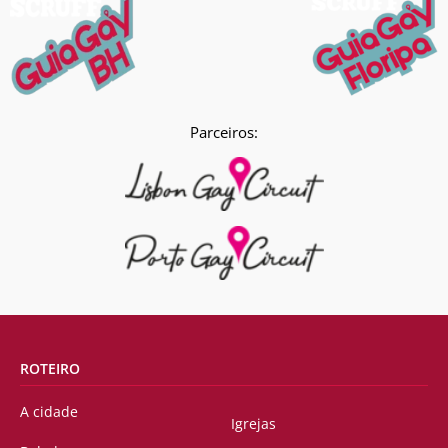
Parceiros:
ROTEIRO
A cidade
Igrejas