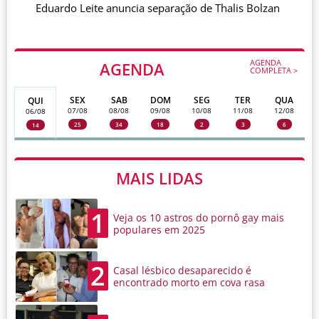
Eduardo Leite anuncia separação de Thalis Bolzan
AGENDA
AGENDA
COMPLETA >
SEX
SAB
DOM
SEG
TER
QUA
QUI
07/08
08/08
09/08
10/08
11/08
12/08
06/08
25
34
18
2
3
6
14
MAIS LIDAS
1
Veja os 10 astros do pornô gay mais
populares em 2025
2
Casal lésbico desaparecido é
encontrado morto em cova rasa